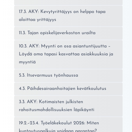
17.3. AKY: Kevytyrittäjyys on helppo tapa
aloittaa yrittäjyys
11.3. Tajan opiskelijaverkoston urailta
10.3. AKY: Myynti on osa asiantuntijuutta –
Löydä oma tapasi kasvattaa asiakkuuksia ja
myyntiä
5.3. Itsevarmuus työnhaussa
4.3. Päihdesairaanhoitajien kevätkoulutus
3.3. AKY: Kotimaisten julkisten
rahoitusmahdollisuuksien läpikäynti
19.2.–23.4. Työeläkekoulut 2026: Miten
kuntoutuspolkuja voidaan parantaa?