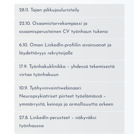
28.11. Tajan pikkujouluristeily
22.10. Osaamistarvekompassi ja
osaamisperusteinen CV työnhaun tukena
6.10. Oman LinkedIn-profiilin avainsanat ja
löydettävyys rekrytoijalle
17.9. Työnhakuklinikka – yhdessä tekemisestä
virtaa työnhakuun
10.9. Työhyvinvointiwebinaari:
Neuropsykiatriset piirteet työelämässä –
ymmärrystä, keinoja ja armollisuutta arkeen
27.8. LinkedIn-perusteet – näkyväksi
työnhaussa