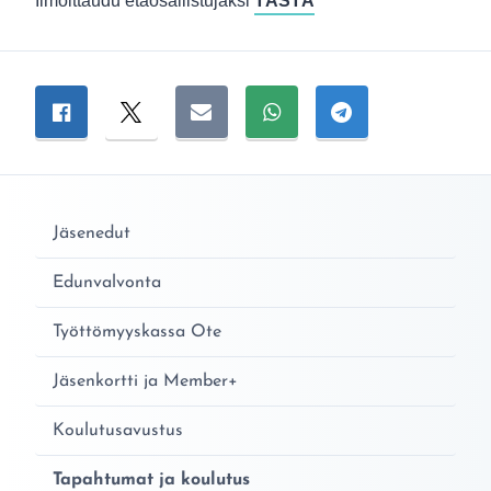
Ilmoittaudu etäosallistujaksi
TÄSTÄ
Jaa sivu
Jaa Facebookissa
Jaa Twitterissä
Jaa sähköpostitse
Jaa WhatsAppissa
Jaa Telegramiss
Jäsenedut
Edunvalvonta
Työttömyyskassa Ote
Jäsenkortti ja Member+
Koulutusavustus
Tapahtumat ja koulutus