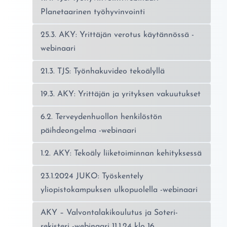
Planetaarinen työhyvinvointi
25.3. AKY: Yrittäjän verotus käytännössä -
webinaari
21.3. TJS: Työnhakuvideo tekoälyllä
19.3. AKY: Yrittäjän ja yrityksen vakuutukset
6.2. Terveydenhuollon henkilöstön
päihdeongelma -webinaari
1.2. AKY: Tekoäly liiketoiminnan kehityksessä
23.1.2024 JUKO: Työskentely
yliopistokampuksen ulkopuolella -webinaari
AKY – Valvontalakikoulutus ja Soteri-
rekisteri -webinaari 11.1.24 klo 16