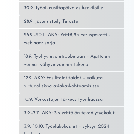
30.9. Työoikeusiltapäivä esihenkilöille
28.9. Jäsenristeily Turusta
25.9.–20.11. AKY: Yrittäjän peruspaketti -
webinaarisarja
18.9. Työhyvinvointiwebinaari – Ajattelun
voima työhyvinvoinnin tukena
12.9. AKY: Fasilitointitaidot – vaikuta
virtuaalisissa asiakaskohtaamisissa
10.9. Verkostojen tärkeys työnhaussa
3.9.–7.11. AKY: 3 x yrittäjän tekoälytyökalut
3.9.–10.10. Työeläkekoulut – syksyn 2024