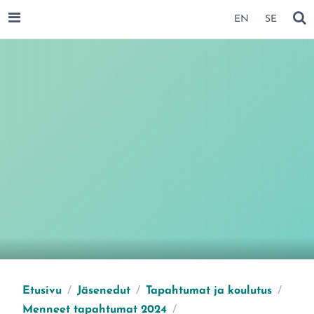
SIIRRY SIVUN SISÄLTÖÖN
EN
SE
AVAA VALIKKO
NÄ
Etusivu
/
Jäsenedut
/
Tapahtumat ja koulutus
/
Menneet tapahtumat 2024
/