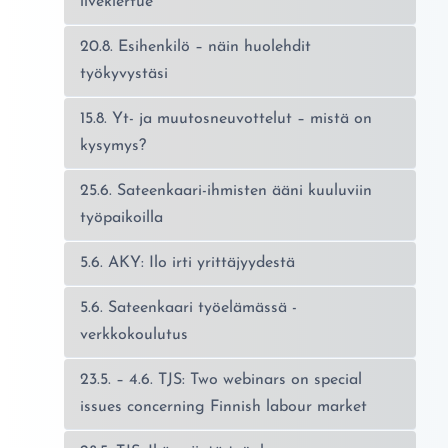
livekiertue
20.8. Esihenkilö – näin huolehdit
työkyvystäsi
15.8. Yt- ja muutosneuvottelut – mistä on
kysymys?
25.6. Sateenkaari-ihmisten ääni kuuluviin
työpaikoilla
5.6. AKY: Ilo irti yrittäjyydestä
5.6. Sateenkaari työelämässä -
verkkokoulutus
23.5. – 4.6. TJS: Two webinars on special
issues concerning Finnish labour market