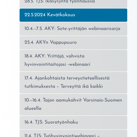
28.5. TJS: Ikäsyrjintä työnhaussa
Nykyinen sivu:
22.5.2024 Kevätkokous
10.4.–7.5. AKY: Sote-yrittäjän webinaarisarja
25.4. AKYn Vappupuuro
18.4. AKY: Yrittäjä, vahvista
hyvinvointitaitojasi -webinaari
17.4. Ajankohtaista terveystieteellisestä
tutkimuksesta – Terveyttä ikä kaikki
10.–16.4. Tajan aamukahvit Varsinais-Suomen
alueella
16.4. TJS: Suoratyönhaku
11.4. TJS: Työhyvinvointiwebinaari –