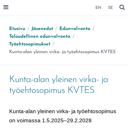
SIIRRY SIVUN SISÄLTÖÖN
EN
SE
AVAA VALIKKO
NÄ
Etusivu
/
Jäsenedut
/
Edunvalvonta
/
Taloudellinen edunvalvonta
/
Työehtosopimukset
/
Olet täällä:
Kunta-alan yleinen virka- ja työehtosopimus KVTES
Kunta-alan yleinen virka- ja
työehtosopimus KVTES
Kunta-alan yleinen virka- ja työehtosopimus
on voimassa 1.5.2025–29.2.2028