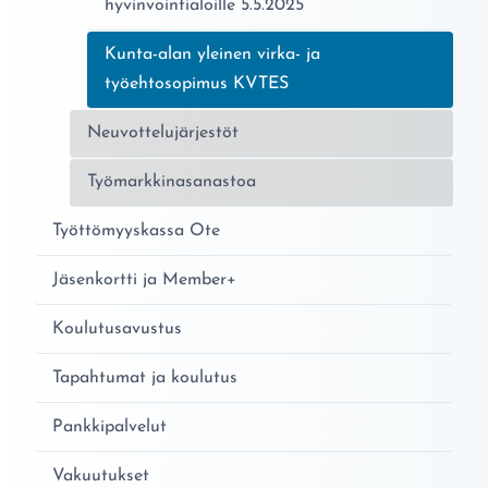
hyvinvointialoille 5.5.2025
Nykyinen sivu:
Kunta-alan yleinen virka- ja
työehtosopimus KVTES
Neuvottelujärjestöt
Työmarkkinasanastoa
Työttömyyskassa Ote
Jäsenkortti ja Member+
Koulutusavustus
Tapahtumat ja koulutus
Pankkipalvelut
Vakuutukset