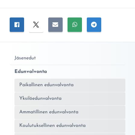
Jaa sivu
Jaa Facebookissa
Jaa Twitterissä
Jaa sähköpostitse
Jaa WhatsAppissa
Jaa Telegramiss
Jäsenedut
Edunvalvonta
Paikallinen edunvalvonta
Yksilöedunvalvonta
Ammatillinen edunvalvonta
Koulutuksellinen edunvalvonta