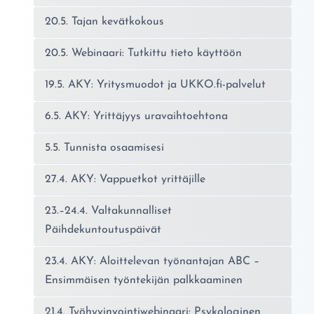
20.5. Tajan kevätkokous
20.5. Webinaari: Tutkittu tieto käyttöön
19.5. AKY: Yritysmuodot ja UKKO.fi-palvelut
6.5. AKY: Yrittäjyys uravaihtoehtona
5.5. Tunnista osaamisesi
27.4. AKY: Vappuetkot yrittäjille
23.–24.4. Valtakunnalliset
Päihdekuntoutuspäivät
23.4. AKY: Aloittelevan työnantajan ABC –
Ensimmäisen työntekijän palkkaaminen
21.4. Työhyvinvointiwebinaari: Psykologinen