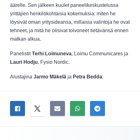
äärelle. Sen jälkeen kuulet paneelikeskustelussa
yrittäjien henkilökohtaisia kokemuksia: miten he
löysivät oman yritysideansa, millaisia valintoja he ovat
tehneet, ja mitä he olisivat toivoneet tietävänsä ennen
matkan alkua.
Panelistit
Terhi Loimuneva
, Loimu Communicares ja
Lauri Hodju
, Fysio Nordic.
Alustajina
Jarmo Mäkelä
ja
Petra Bedda
.
Jaa sivu
Jaa Facebookissa
Jaa Twitterissä
Jaa sähköpostitse
Jaa WhatsAppissa
Jaa Telegramiss