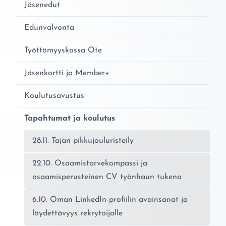
Jäsenedut
Edunvalvonta
Työttömyyskassa Ote
Jäsenkortti ja Member+
Koulutusavustus
Tapahtumat ja koulutus
28.11. Tajan pikkujouluristeily
22.10. Osaamistarvekompassi ja
osaamisperusteinen CV työnhaun tukena
6.10. Oman LinkedIn-profiilin avainsanat ja
löydettävyys rekrytoijalle