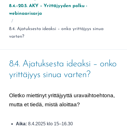
8.4.–20.5. AKY – Yrittäjyyden polku -
webinaarisarja
/
Olet täällä:
8.4. Ajatuksesta ideaksi – onko yrittäjyys sinua
varten?
8.4. Ajatuksesta ideaksi – onko
yrittäjyys sinua varten?
Oletko miettinyt yrittäjyyttä uravaihtoehtona,
mutta et tiedä, mistä aloittaa?
Aika:
8.4.2025 klo 15–16.30