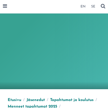
SIIRRY SIVUN SISÄLTÖÖN
EN
SE
AVAA VALIKKO
NÄ
Etusivu
/
Jäsenedut
/
Tapahtumat ja koulutus
/
Menneet tapahtumat 2025
/