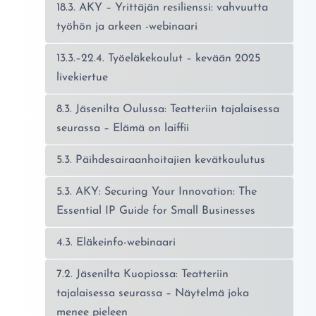
18.3. AKY – Yrittäjän resilienssi: vahvuutta
työhön ja arkeen -webinaari
13.3.–22.4. Työeläkekoulut – kevään 2025
livekiertue
8.3. Jäsenilta Oulussa: Teatteriin tajalaisessa
seurassa – Elämä on laiffii
5.3. Päihdesairaanhoitajien kevätkoulutus
5.3. AKY: Securing Your Innovation: The
Essential IP Guide for Small Businesses
4.3. Eläkeinfo-webinaari
7.2. Jäsenilta Kuopiossa: Teatteriin
tajalaisessa seurassa – Näytelmä joka
menee pieleen