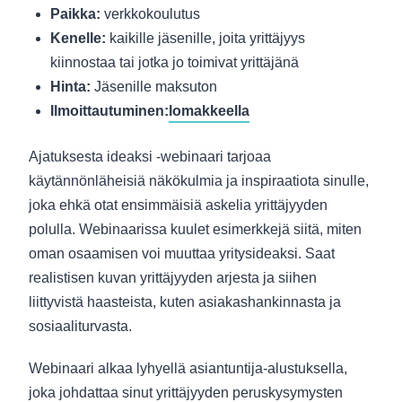
Paikka:
verkkokoulutus
Kenelle:
kaikille jäsenille, joita yrittäjyys
kiinnostaa tai jotka jo toimivat yrittäjänä
Hinta:
Jäsenille maksuton
Ilmoittautuminen:
lomakkeella
Ajatuksesta ideaksi -webinaari tarjoaa
käytännönläheisiä näkökulmia ja inspiraatiota sinulle,
joka ehkä otat ensimmäisiä askelia yrittäjyyden
polulla. Webinaarissa kuulet esimerkkejä siitä, miten
oman osaamisen voi muuttaa yritysideaksi. Saat
realistisen kuvan yrittäjyyden arjesta ja siihen
liittyvistä haasteista, kuten asiakashankinnasta ja
sosiaaliturvasta.
Webinaari alkaa lyhyellä asiantuntija-alustuksella,
joka johdattaa sinut yrittäjyyden peruskysymysten