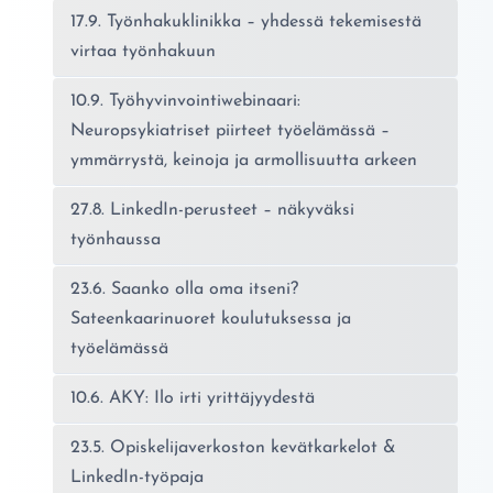
17.9. Työnhakuklinikka – yhdessä tekemisestä
virtaa työnhakuun
10.9. Työhyvinvointiwebinaari:
Neuropsykiatriset piirteet työelämässä –
ymmärrystä, keinoja ja armollisuutta arkeen
27.8. LinkedIn-perusteet – näkyväksi
työnhaussa
23.6. Saanko olla oma itseni?
Sateenkaarinuoret koulutuksessa ja
työelämässä
10.6. AKY: Ilo irti yrittäjyydestä
23.5. Opiskelijaverkoston kevätkarkelot &
LinkedIn-työpaja