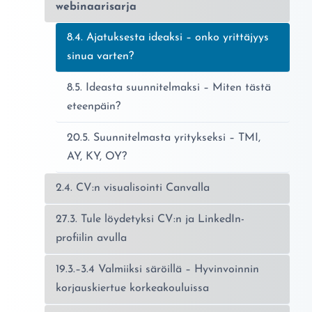
webinaarisarja
Nykyinen sivu:
8.4. Ajatuksesta ideaksi – onko yrittäjyys
sinua varten?
8.5. Ideasta suunnitelmaksi – Miten tästä
eteenpäin?
20.5. Suunnitelmasta yritykseksi – TMI,
AY, KY, OY?
2.4. CV:n visualisointi Canvalla
27.3. Tule löydetyksi CV:n ja LinkedIn-
profiilin avulla
19.3.–3.4 Valmiiksi säröillä – Hyvinvoinnin
korjauskiertue korkeakouluissa