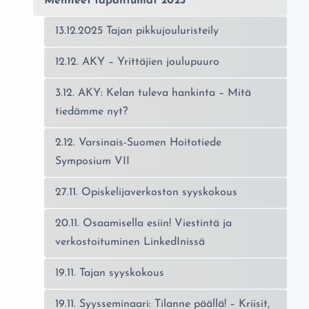
Menneet tapahtumat 2025
13.12.2025 Tajan pikkujouluristeily
12.12. AKY – Yrittäjien joulupuuro
3.12. AKY: Kelan tuleva hankinta – Mitä
tiedämme nyt?
2.12. Varsinais-Suomen Hoitotiede
Symposium VII
27.11. Opiskelijaverkoston syyskokous
20.11. Osaamisella esiin! Viestintä ja
verkostoituminen LinkedInissä
19.11. Tajan syyskokous
19.11. Syysseminaari: Tilanne päällä! – Kriisit,