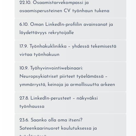
22.10. Osaamistarvekompassi ja
osaamisperusteinen CV työnhaun tukena
6.10. Oman LinkedIn-profiilin avainsanat ja
löydettävyys rekrytoijalle
17.9. Työnhakuklinikka – yhdessä tekemisestä
virtaa työnhakuun
10.9. Työhyvinvointiwebinaari:
Neuropsykiatriset piirteet työelämässä –
ymmärrystä, keinoja ja armollisuutta arkeen
27.8. LinkedIn-perusteet – näkyväksi
työnhaussa
23.6. Saanko olla oma itseni?
Sateenkaarinuoret koulutuksessa ja