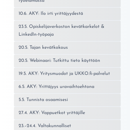
työelämässä
10.6. AKY: Ilo irti yrittäjyydestä
23.5. Opiskelijaverkoston kevätkarkelot &
LinkedIn-työpaja
20.5. Tajan kevätkokous
20.5. Webinaari: Tutkittu tieto käyttöön
19.5. AKY: Yritysmuodot ja UKKO.fi-palvelut
6.5. AKY: Yrittäjyys uravaihtoehtona
5.5. Tunnista osaamisesi
27.4. AKY: Vappuetkot yrittäjille
23.–24.4. Valtakunnalliset