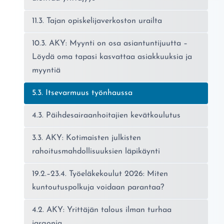
11.3. Tajan opiskelijaverkoston urailta
10.3. AKY: Myynti on osa asiantuntijuutta –
Löydä oma tapasi kasvattaa asiakkuuksia ja
myyntiä
Nykyinen sivu:
5.3. Itsevarmuus työnhaussa
4.3. Päihdesairaanhoitajien kevätkoulutus
3.3. AKY: Kotimaisten julkisten
rahoitusmahdollisuuksien läpikäynti
19.2.–23.4. Työeläkekoulut 2026: Miten
kuntoutuspolkuja voidaan parantaa?
4.2. AKY: Yrittäjän talous ilman turhaa
jargonia