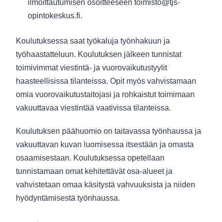
ilmoittautumisen osoitteeseen toimisto@tjs-
opintokeskus.fi.
Koulutuksessa saat työkaluja työnhakuun ja
työhaastatteluun. Koulutuksen jälkeen tunnistat
toimivimmat viestintä- ja vuorovaikutustyylit
haasteellisissa tilanteissa. Opit myös vahvistamaan
omia vuorovaikutustaitojasi ja rohkaistut toimimaan
vakuuttavaa viestintää vaativissa tilanteissa.
Koulutuksen päähuomio on taitavassa työnhaussa ja
vakuuttavan kuvan luomisessa itsestään ja omasta
osaamisestaan. Koulutuksessa opetellaan
tunnistamaan omat kehitettävät osa-alueet ja
vahvistetaan omaa käsitystä vahvuuksista ja niiden
hyödyntämisestä työnhaussa.