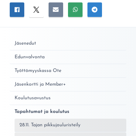
Jaa sivu
Jaa Facebookissa
Jaa Twitterissä
Jaa sähköpostitse
Jaa WhatsAppissa
Jaa Telegramiss
Jäsenedut
Edunvalvonta
Työttömyyskassa Ote
Jäsenkortti ja Member+
Koulutusavustus
Tapahtumat ja koulutus
28.11. Tajan pikkujouluristeily