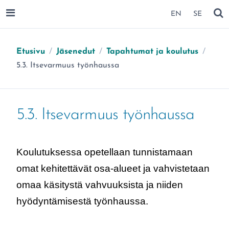
SIIRRY SIVUN SISÄLTÖÖN
EN
SE
AVAA VALIKKO
NÄ
Etusivu
/
Jäsenedut
/
Tapahtumat ja koulutus
/
Olet täällä:
5.3. Itsevarmuus työnhaussa
5.3. Itsevarmuus työnhaussa
Koulutuksessa opetellaan tunnistamaan
omat kehitettävät osa-alueet ja vahvistetaan
omaa käsitystä vahvuuksista ja niiden
hyödyntämisestä työnhaussa.