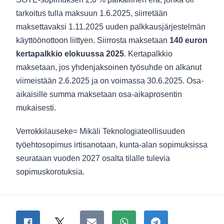
tarkoitus tulla maksuun 1.6.2025, siirretään
maksettavaksi 1.11.2025 uuden palkkausjärjestelmän
käyttöönottoon liittyen. Siirrosta maksetaan
140 euron
kertapalkkio elokuussa 2025
. Kertapalkkio
maksetaan, jos yhdenjaksoinen työsuhde on alkanut
viimeistään 2.6.2025 ja on voimassa 30.6.2025. Osa-
aikaisille summa maksetaan osa-aikaprosentin
mukaisesti.
Verrokkilauseke= Mikäli Teknologiateollisuuden
työehtosopimus irtisanotaan, kunta-alan sopimuksissa
seurataan vuoden 2027 osalta tilalle tulevia
sopimuskorotuksia.
Jaa sivu
Jaa Facebookissa
Jaa Twitterissä
Jaa sähköpostitse
Jaa WhatsAppissa
Jaa Telegramiss