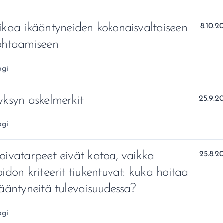
ikaa ikääntyneiden kokonaisvaltaiseen
Julkais
8.10.2
ohtaamiseen
healue:
ogi
yksyn askelmerkit
Julkais
25.9.2
healue:
ogi
oivatarpeet eivät katoa, vaikka
Julkais
25.8.2
oidon kriteerit tiukentuvat: kuka hoitaa
kääntyneitä tulevaisuudessa?
healue:
ogi