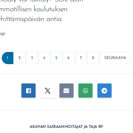
mmatillisen koulutuksen
ehittämispäivän antia
healue:
ogi
1
2
3
4
5
6
7
8
SEURAAVA
Jaa sivu
Jaa Facebookissa
Jaa Twitterissä
Jaa sähköpostitse
Jaa WhatsAppissa
Jaa Telegra
AKAVAN SAIRAANHOITAJAT JA TAJA RY