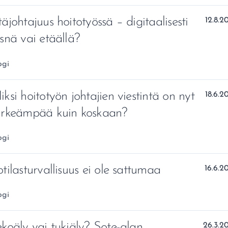
äjohtajuus hoitotyössä – digitaalisesti
Julkais
12.8.2
äsnä vai etäällä?
healue:
ogi
iksi hoitotyön johtajien viestintä on nyt
Julkais
18.6.2
ärkeämpää kuin koskaan?
healue:
ogi
otilasturvallisuus ei ole sattumaa
Julkais
16.6.2
healue:
ogi
ekoäly vai tukiäly? Sote-alan
Julkais
26.3.2