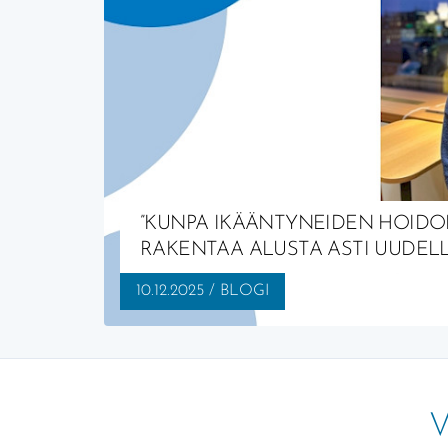
”KUNPA IKÄÄNTYNEIDEN HOIDO
RAKENTAA ALUSTA ASTI UUDEL
JULKAISTU:
AIHEALUE:
10.12.2025
/
BLOGI
V