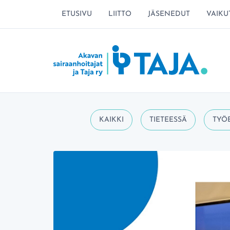
SIIRRY SIVUN SISÄLTÖÖN
ETUSIVU
LIITTO
JÄSENEDUT
VAIKU
Aihealueet
KAIKKI
TIETEESSÄ
TYÖ
Viimeisimmät artikkelit