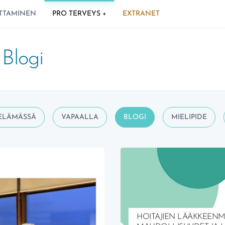
TTAMINEN
PRO TERVEYS +
EXTRANET
Blogi
NYKYINEN SIVU
ELÄMÄSSÄ
VAPAALLA
BLOGI
MIELIPIDE
HOITAJIEN LÄÄKKEEN