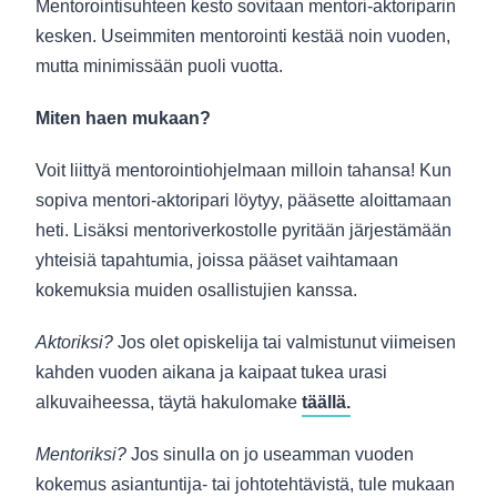
Mentorointisuhteen kesto sovitaan mentori-aktoriparin
kesken. Useimmiten mentorointi kestää noin vuoden,
mutta minimissään puoli vuotta.
Miten haen mukaan?
Voit liittyä mentorointiohjelmaan milloin tahansa! Kun
sopiva mentori-aktoripari löytyy, pääsette aloittamaan
heti. Lisäksi mentoriverkostolle pyritään järjestämään
yhteisiä tapahtumia, joissa pääset vaihtamaan
kokemuksia muiden osallistujien kanssa.
Aktoriksi?
Jos olet opiskelija tai valmistunut viimeisen
kahden vuoden aikana ja kaipaat tukea urasi
alkuvaiheessa, täytä hakulomake
täällä.
Mentoriksi?
Jos sinulla on jo useamman vuoden
kokemus asiantuntija- tai johtotehtävistä, tule mukaan