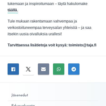
tukemaan ja inspiroitumaan – täytä hakulomake
täällä.
Tule mukaan rakentamaan vahvempaa ja
verkostoituneempaa terveysalan yhteisöä – ja saa
itsekin uusia oivalluksia urallesi!
Tarvittaessa lisätietoja voit kysyä: toimisto@taja.fi
Jaa sivu
Jaa Facebookissa
Jaa Twitterissä
Jaa sähköpostitse
Jaa WhatsAppissa
Jaa Telegramiss
Jäsenedut