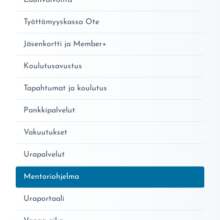
Edunvalvonta
Työttömyyskassa Ote
Jäsenkortti ja Member+
Koulutusavustus
Tapahtumat ja koulutus
Pankkipalvelut
Vakuutukset
Urapalvelut
Nykyinen sivu:
Mentoriohjelma
Uraportaali