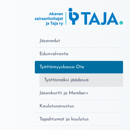
Jäsenedut
Edunvalvonta
Nykyinen sivu:
Työttömyyskassa Ote
Työttömäksi jäädessä
Jäsenkortti ja Member+
Koulutusavustus
Tapahtumat ja koulutus