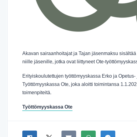
Akavan sairaanhoitajat ja Tajan jäsenmaksu sisältä
niille jäsenille, jotka ovat liittyneet Ote-työttömyysk
Erityiskoulutettujen työttömyyskassa Erko ja Opetus- j
Työttömyyskassa Ote, joka aloitti toimintansa 1.1.20
toimenpiteitä.
Työttömyyskassa Ote
Jaa sivu