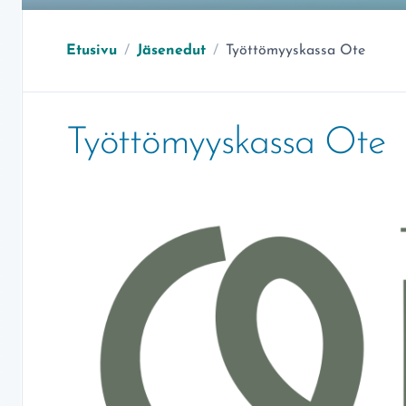
Olet täällä:
Etusivu
/
Jäsenedut
/
Työttömyyskassa Ote
Työttömyyskassa Ote