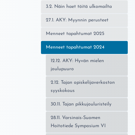
3.2. Näin haet töitä ulkomailta
27.1. AKY: Myynnin perusteet
Menneet tapahtumat 2025
Nykyinen sivu:
Menneet tapahtumat 2024
12.12. AKY: Hyvän mielen
joulupuuro
2.12. Tajan opiskelijaverkoston
syyskokous
30.11. Tajan pikkujouluristeily
28.11. Varsinais-Suomen
Hoitotiede Symposium VI