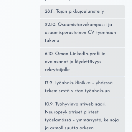
28.11. Tajan pikkujouluristeily
22.10. Osaamistarvekompassi ja
osaamisperusteinen CV työnhaun
tukena
6.10. Oman LinkedIn-profiilin
avainsanat ja löydettävyys
rekrytoijalle
17.9. Työnhakuklinikka – yhdessä
tekemisestä virtaa työnhakuun
10.9. Työhyvinvointiwebinaari:
Neuropsykiatriset piirteet
työelämässä – ymmärrystä, keinoja
ja armollisuutta arkeen