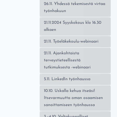
26.11. Yhdessä tekemisestä virtaa
työnhakuun
21.11.2024 Syyskokous klo 16.30
alkaen
21.11. Työeläkekoulu-webinaari
21.11. Ajankohtaista
terveystieteellisestä
tutkimuksesta -webinaari
5.11. LinkedIn työnhaussa
10.10. Uskalla kehua itseäsi!
Itsevarmuutta oman osaamisen
sanoittamiseen työnhaussa
3.–4.10. Valtakunnalliset