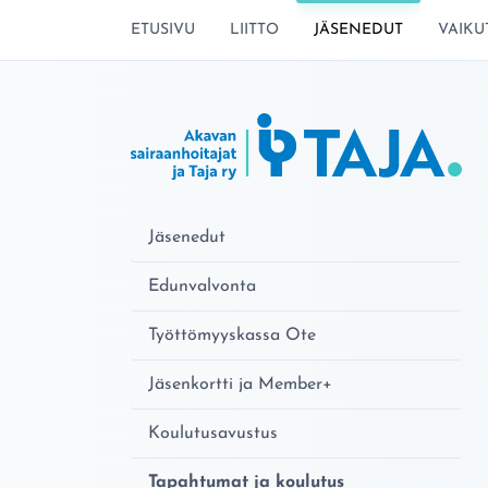
SIIRRY SIVUN SISÄLTÖÖN
ETUSIVU
LIITTO
JÄSENEDUT
VAIKU
Jäsenedut
Edunvalvonta
Työttömyyskassa Ote
Jäsenkortti ja Member+
Koulutusavustus
Tapahtumat ja koulutus