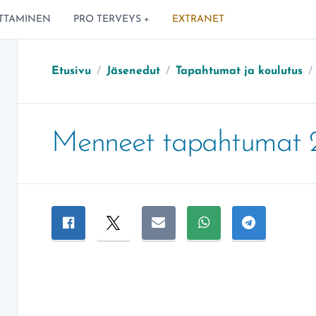
TTAMINEN
PRO TERVEYS +
EXTRANET
Etusivu
/
Jäsenedut
/
Tapahtumat ja koulutus
/
Menneet tapahtumat 
Jaa sivu
Jaa Facebookissa
Jaa Twitterissä
Jaa sähköpostitse
Jaa WhatsAppissa
Jaa Telegra