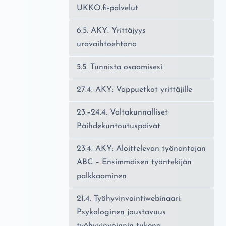
UKKO.fi-palvelut
6.5. AKY: Yrittäjyys
uravaihtoehtona
5.5. Tunnista osaamisesi
27.4. AKY: Vappuetkot yrittäjille
23.–24.4. Valtakunnalliset
Päihdekuntoutuspäivät
23.4. AKY: Aloittelevan työnantajan
ABC – Ensimmäisen työntekijän
palkkaaminen
21.4. Työhyvinvointiwebinaari:
Psykologinen joustavuus
työhyvinvoinnin tukena