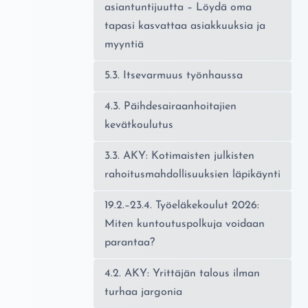
asiantuntijuutta – Löydä oma
tapasi kasvattaa asiakkuuksia ja
myyntiä
5.3. Itsevarmuus työnhaussa
4.3. Päihdesairaanhoitajien
kevätkoulutus
3.3. AKY: Kotimaisten julkisten
rahoitusmahdollisuuksien läpikäynti
19.2.–23.4. Työeläkekoulut 2026:
Miten kuntoutuspolkuja voidaan
parantaa?
4.2. AKY: Yrittäjän talous ilman
turhaa jargonia