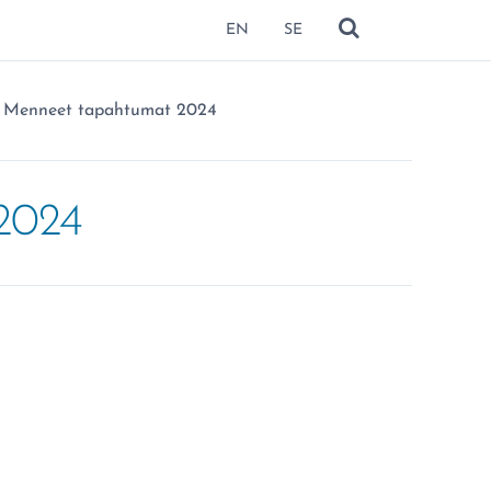
EN
SE
NÄYTÄ HAKU
Olet täällä:
Menneet tapahtumat 2024
2024
missa