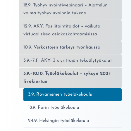
18.9. Työhyvinvointiwebinaari – Ajattelun
voima työhyvinvoinnin tukena
12.9. AKY: Fasilitointitaidot – vaikuta
virtuaalisissa asiakaskohtaamisissa
10.9. Verkostojen tärkeys työnhaussa
3.9.–7.11. AKY: 3 x yrittäjän tekoälytyökalut
3.9.–10.10. Työeläkekoulut – syksyn 2024
livekiertue
Nykyinen sivu:
3.9. Rovaniemen työeläkekoulu
18.9. Porin työeläkekoulu
24.9. Helsingin työeläkekoulu