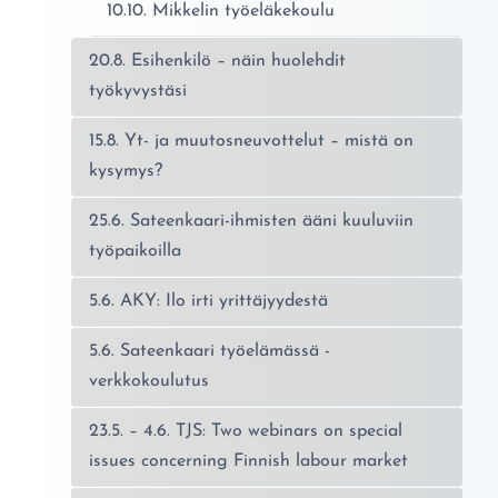
10.10. Mikkelin työeläkekoulu
20.8. Esihenkilö – näin huolehdit
työkyvystäsi
15.8. Yt- ja muutosneuvottelut – mistä on
kysymys?
25.6. Sateenkaari-ihmisten ääni kuuluviin
työpaikoilla
5.6. AKY: Ilo irti yrittäjyydestä
5.6. Sateenkaari työelämässä -
verkkokoulutus
23.5. – 4.6. TJS: Two webinars on special
issues concerning Finnish labour market