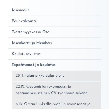
Jäsenedut
Edunvalvonta
Työttömyyskassa Ote
Jäsenkortti ja Member+
Koulutusavustus
Tapahtumat ja koulutus
28.11. Tajan pikkujouluristeily
22.10. Osaamistarvekompassi ja
osaamisperusteinen CV työnhaun tukena
6.10. Oman LinkedIn-profiilin avainsanat ja