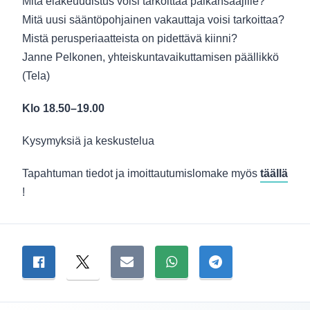
Mitä eläkeuudistus voisi tarkoittaa palkansaajille?
Mitä uusi sääntöpohjainen vakauttaja voisi tarkoittaa?
Mistä perusperiaatteista on pidettävä kiinni?
Janne Pelkonen, yhteiskuntavaikuttamisen päällikkö
(Tela)
Klo 18.50–19.00
Kysymyksiä ja keskustelua
Tapahtuman tiedot ja imoittautumislomake myös
täällä
!
Jaa sivu
Jaa Facebookissa
Jaa Twitterissä
Jaa sähköpostitse
Jaa WhatsAppissa
Jaa Telegramiss