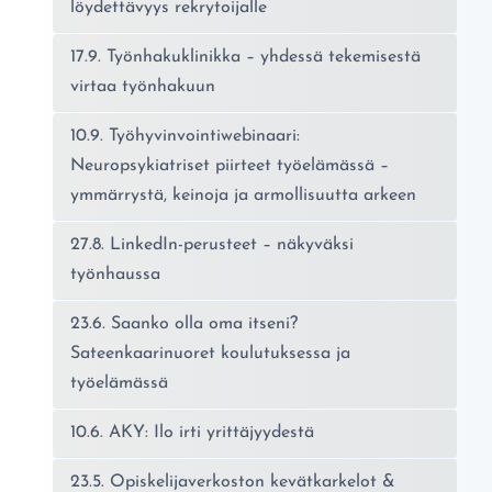
löydettävyys rekrytoijalle
17.9. Työnhakuklinikka – yhdessä tekemisestä
virtaa työnhakuun
10.9. Työhyvinvointiwebinaari:
Neuropsykiatriset piirteet työelämässä –
ymmärrystä, keinoja ja armollisuutta arkeen
27.8. LinkedIn-perusteet – näkyväksi
työnhaussa
23.6. Saanko olla oma itseni?
Sateenkaarinuoret koulutuksessa ja
työelämässä
10.6. AKY: Ilo irti yrittäjyydestä
23.5. Opiskelijaverkoston kevätkarkelot &