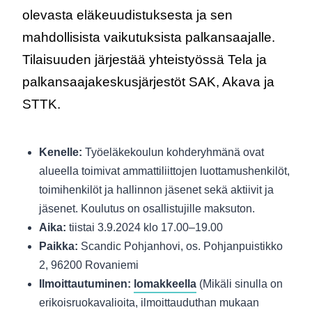
olevasta eläkeuudistuksesta ja sen
mahdollisista vaikutuksista palkansaajalle.
Tilaisuuden järjestää yhteistyössä Tela ja
palkansaajakeskusjärjestöt SAK, Akava ja
STTK.
Kenelle:
Työeläkekoulun kohderyhmänä ovat
alueella toimivat ammattiliittojen luottamushenkilöt,
toimihenkilöt ja hallinnon jäsenet sekä aktiivit ja
jäsenet. Koulutus on osallistujille maksuton.
Aika:
tiistai 3.9.2024 klo 17.00–19.00
Paikka:
Scandic Pohjanhovi, os. Pohjanpuistikko
2, 96200 Rovaniemi
Ilmoittautuminen:
lomakkeella
(Mikäli sinulla on
erikoisruokavalioita, ilmoittauduthan mukaan