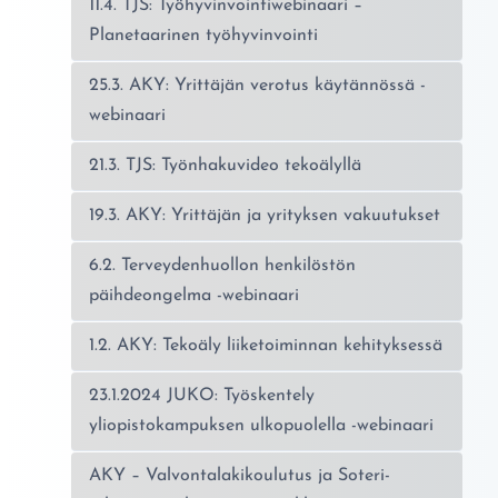
11.4. TJS: Työhyvinvointiwebinaari –
Planetaarinen työhyvinvointi
25.3. AKY: Yrittäjän verotus käytännössä -
webinaari
21.3. TJS: Työnhakuvideo tekoälyllä
19.3. AKY: Yrittäjän ja yrityksen vakuutukset
6.2. Terveydenhuollon henkilöstön
päihdeongelma -webinaari
1.2. AKY: Tekoäly liiketoiminnan kehityksessä
23.1.2024 JUKO: Työskentely
yliopistokampuksen ulkopuolella -webinaari
AKY – Valvontalakikoulutus ja Soteri-