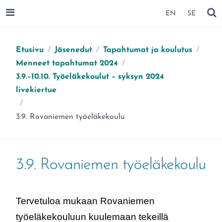
SIIRRY SIVUN SISÄLTÖÖN
EN
SE
AVAA VALIKKO
NÄ
Etusivu
/
Jäsenedut
/
Tapahtumat ja koulutus
/
Menneet tapahtumat 2024
/
3.9.–10.10. Työeläkekoulut – syksyn 2024
livekiertue
/
Olet täällä:
3.9. Rovaniemen työeläkekoulu
3.9. Rovaniemen työeläkekoulu
Tervetuloa mukaan Rovaniemen
työeläkekouluun kuulemaan tekeillä