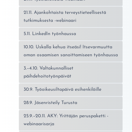
21.11. Ajankohtaista terveystieteellisestä
tutkimuksesta -webinaari
5.11. LinkedIn työnhaussa
10.10. Uskalla kehua itseäsi! Itsevarmuutta
oman osaamisen sanoittamiseen työnhaussa
3.–4.10. Valtakunnalliset
päihdehoitotyönpäivät
30.9. Työoikeusiltapäivä esihenkilöille
28.9. Jäsenristeily Turusta
25.9.–20.11. AKY: Yrittäjän peruspaketti -
webinaarisarja