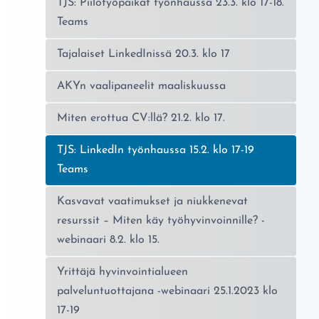
TJS: Piilotyöpaikat työnhaussa 23.3. klo 17-18.
Teams
Tajalaiset LinkedInissä 20.3. klo 17
AKYn vaalipaneelit maaliskuussa
Miten erottua CV:llä? 21.2. klo 17.
Nykyinen sivu:
TJS: LinkedIn työnhaussa 15.2. klo 17-19
Teams
Kasvavat vaatimukset ja niukkenevat
resurssit – Miten käy työhyvinvoinnille? -
webinaari 8.2. klo 15.
Yrittäjä hyvinvointialueen
palveluntuottajana -webinaari 25.1.2023 klo
17-19