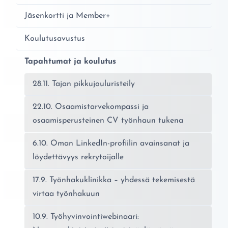
Jäsenkortti ja Member+
Koulutusavustus
Tapahtumat ja koulutus
28.11. Tajan pikkujouluristeily
22.10. Osaamistarvekompassi ja
osaamisperusteinen CV työnhaun tukena
6.10. Oman LinkedIn-profiilin avainsanat ja
löydettävyys rekrytoijalle
17.9. Työnhakuklinikka – yhdessä tekemisestä
virtaa työnhakuun
10.9. Työhyvinvointiwebinaari: