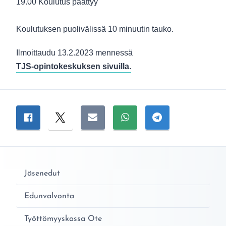
19.00 Koulutus päättyy
Koulutuksen puolivälissä 10 minuutin tauko.
Ilmoittaudu 13.2.2023 mennessä
TJS-opintokeskuksen sivuilla.
Jaa sivu
Jaa Facebookissa
Jaa Twitterissä
Jaa sähköpostitse
Jaa WhatsAppissa
Jaa Telegramiss
Jäsenedut
Edunvalvonta
Työttömyyskassa Ote