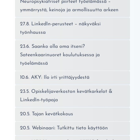
Neuropsykiatriset piirteet työelämässä –
ymmärrystä, keinoja ja armollisuutta arkeen
27.8. LinkedIn-perusteet – näkyväksi
työnhaussa
23.6. Saanko olla oma itseni?
Sateenkaarinuoret koulutuksessa ja
työelämässä
10.6. AKY: Ilo irti yrittäjyydestä
23.5. Opiskelijaverkoston kevätkarkelot &
LinkedIn-työpaja
20.5. Tajan kevätkokous
20.5. Webinaari: Tutkittu tieto käyttöön