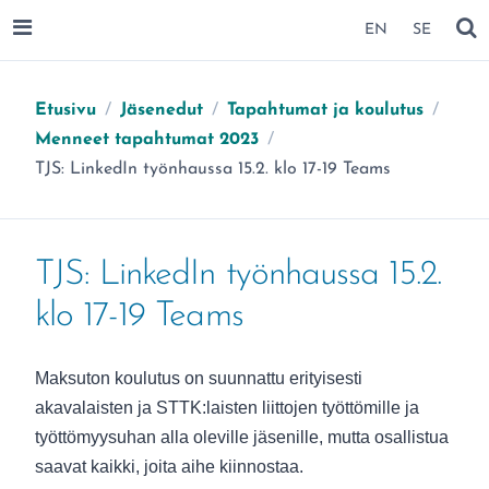
SIIRRY SIVUN SISÄLTÖÖN
EN
SE
AVAA VALIKKO
NÄ
Etusivu
/
Jäsenedut
/
Tapahtumat ja koulutus
/
Menneet tapahtumat 2023
/
Olet täällä:
TJS: LinkedIn työnhaussa 15.2. klo 17-19 Teams
TJS: LinkedIn työnhaussa 15.2.
klo 17-19 Teams
Maksuton koulutus on suunnattu erityisesti
akavalaisten ja STTK:laisten liittojen työttömille ja
työttömyysuhan alla oleville jäsenille, mutta osallistua
saavat kaikki, joita aihe kiinnostaa.