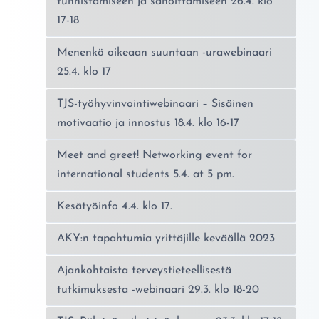
tunnistamiseen ja sanoittamiseen 26.4. klo
17-18
Menenkö oikeaan suuntaan -urawebinaari
25.4. klo 17
TJS-työhyvinvointiwebinaari – Sisäinen
motivaatio ja innostus 18.4. klo 16-17
Meet and greet! Networking event for
international students 5.4. at 5 pm.
Kesätyöinfo 4.4. klo 17.
AKY:n tapahtumia yrittäjille keväällä 2023
Ajankohtaista terveystieteellisestä
tutkimuksesta -webinaari 29.3. klo 18-20