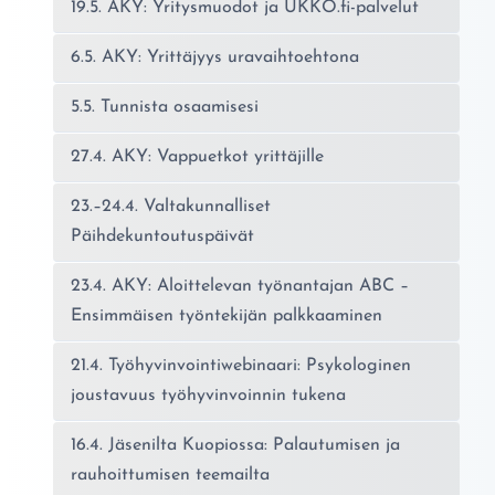
19.5. AKY: Yritysmuodot ja UKKO.fi-palvelut
6.5. AKY: Yrittäjyys uravaihtoehtona
5.5. Tunnista osaamisesi
27.4. AKY: Vappuetkot yrittäjille
23.–24.4. Valtakunnalliset
Päihdekuntoutuspäivät
23.4. AKY: Aloittelevan työnantajan ABC –
Ensimmäisen työntekijän palkkaaminen
21.4. Työhyvinvointiwebinaari: Psykologinen
joustavuus työhyvinvoinnin tukena
16.4. Jäsenilta Kuopiossa: Palautumisen ja
rauhoittumisen teemailta