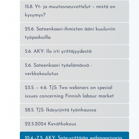
15.8. Yt- ja muutosneuvottelut – mistä on
kysymys?
25.6. Sateenkaari-ihmisten ääni kuuluviin
työpaikoilla
5.6. AKY: Ilo irti yrittäjyydestä
5.6. Sateenkaari työelämässä -
verkkokoulutus
23.5. – 4.6. TJS: Two webinars on special
issues concerning Finnish labour market
28.5. TJS: Ikäsyrjintä työnhaussa
22.5.2024 Kevätkokous
Nykyinen sivu:
10.4.–7.5. AKY: Sote-yrittäjän webinaarisarja