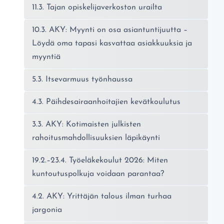
11.3. Tajan opiskelijaverkoston urailta
10.3. AKY: Myynti on osa asiantuntijuutta –
Löydä oma tapasi kasvattaa asiakkuuksia ja
myyntiä
5.3. Itsevarmuus työnhaussa
4.3. Päihdesairaanhoitajien kevätkoulutus
3.3. AKY: Kotimaisten julkisten
rahoitusmahdollisuuksien läpikäynti
19.2.–23.4. Työeläkekoulut 2026: Miten
kuntoutuspolkuja voidaan parantaa?
4.2. AKY: Yrittäjän talous ilman turhaa
jargonia