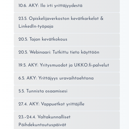
10.6. AKY: Ilo irti yrittäjyydestä
23.5. Opiskelijaverkoston kevätkarkelot &
LinkedIn-työpaja
20.5. Tajan kevätkokous
20.5. Webinaari: Tutkittu tieto käyttöön
19.5. AKY: Yritysmuodot ja UKKO.fi-palvelut
6.5. AKY: Yrittäjyys uravaihtoehtona
5.5. Tunnista osaamisesi
27.4. AKY: Vappuetkot yrittäjille
23.–24.4. Valtakunnalliset
Päihdekuntoutuspäivät