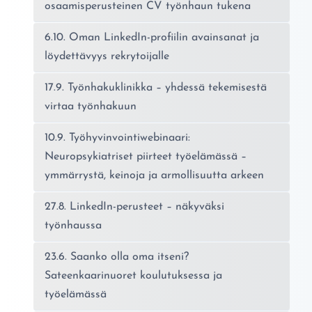
osaamisperusteinen CV työnhaun tukena
6.10. Oman LinkedIn-profiilin avainsanat ja
löydettävyys rekrytoijalle
17.9. Työnhakuklinikka – yhdessä tekemisestä
virtaa työnhakuun
10.9. Työhyvinvointiwebinaari:
Neuropsykiatriset piirteet työelämässä –
ymmärrystä, keinoja ja armollisuutta arkeen
27.8. LinkedIn-perusteet – näkyväksi
työnhaussa
23.6. Saanko olla oma itseni?
Sateenkaarinuoret koulutuksessa ja
työelämässä