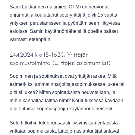
Sami Lukkarinen (lakimies, OTM) on neuvonut,
ohjannut ja kouluttanut sote-yrittäjiä jo yli 15 vuotta
yrityksen perustamiseen ja pyörittämiseen liittyvissä
asioissa. Samin käytännönläheisillä opeilla pääset
varmasti eteenpäin!
24.4.2024 klo 15–16.30: Yrittäjän
sopimustoiminta (Liittojen asiantuntijat)
Sopiminen ja sopimukset ovat yrittäjän arkea. Mitä
esimerkiksi ammatinharjoittajasopimuksessa lukee tai
pitäisi lukea? Miten sopimuksista neuvotellaan, ja
mihin kannattaa laittaa nimi? Koulutuksessa käydään
läpi erilaisia sopimuspohjia käytännönläheisesti.
Sote-liittoihin tulee runsaasti kysymyksiä erilaisista
yrittäjän sopimuksista. Liittojen asiantuntijat antavat