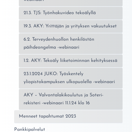
21.3. TJS: Työnhakuvideo tekoälyllä
19.3. AKY: Yrittäjän ja yrityksen vakuutukset
6.2. Terveydenhuollon henkilöstön
päihdeongelma -webinaari
1.2. AKY: Tekoäly liiketoiminnan kehityksessä
23.1.2024 JUKO: Työskentely
yliopistokampuksen ulkopuolella -webinaari
AKY – Valvontalakikoulutus ja Soteri-
rekisteri -webinaari 11.1.24 klo 16
Menneet tapahtumat 2023
Pankkipalvelut