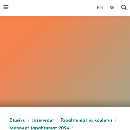
SIIRRY SIVUN SISÄLTÖÖN
EN
SE
AVAA VALIKKO
NÄ
Etusivu
/
Jäsenedut
/
Tapahtumat ja koulutus
/
Menneet tapahtumat 2024
/