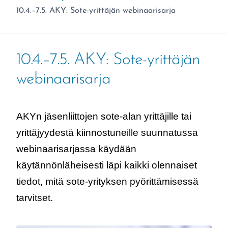
Olet täällä:
10.4.–7.5. AKY: Sote-yrittäjän webinaarisarja
10.4.–7.5. AKY: Sote-yrittäjän
webinaarisarja
AKYn jäsenliittojen sote-alan yrittäjille tai
yrittäjyydestä kiinnostuneille suunnatussa
webinaarisarjassa käydään
käytännönläheisesti läpi kaikki olennaiset
tiedot, mitä sote-yrityksen pyörittämisessä
tarvitset.