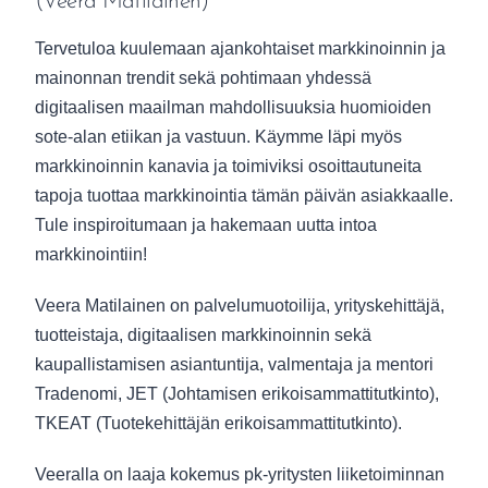
(Veera Matilainen)
Tervetuloa kuulemaan ajankohtaiset markkinoinnin ja
mainonnan trendit sekä pohtimaan yhdessä
digitaalisen maailman mahdollisuuksia huomioiden
sote-alan etiikan ja vastuun. Käymme läpi myös
markkinoinnin kanavia ja toimiviksi osoittautuneita
tapoja tuottaa markkinointia tämän päivän asiakkaalle.
Tule inspiroitumaan ja hakemaan uutta intoa
markkinointiin!
Veera Matilainen on palvelumuotoilija, yrityskehittäjä,
tuotteistaja, digitaalisen markkinoinnin sekä
kaupallistamisen asiantuntija, valmentaja ja mentori
Tradenomi, JET (Johtamisen erikoisammattitutkinto),
TKEAT (Tuotekehittäjän erikoisammattitutkinto).
Veeralla on laaja kokemus pk-yritysten liiketoiminnan