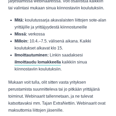
järjestämissä webinaareissa. Voit osallistua kaikkiin
tai valintasi mukaan sinua kiinnostaviin koulutuksiin.
Mitä:
koulutussarja akavalaisten liittojen sote-alan
yrittäjille ja yrittäjyydestä kiinnostuneille
Missä:
verkossa
Milloin:
10.4.–7.5. välisenä aikana. Kaikki
koulutukset alkavat klo 15.
Ilmoittautuminen:
Linkin saadaksesi
ilmoittaudu lomakkeella
kaikkiin sinua
kiinnostaviin koulutuksiin.
Mukaan voit tulla, olit sitten vasta yrityksen
perustamista suunnitteleva tai jo pitkään yrittäjänä
toiminut. Webinaarit tallennetaan, ja ne tulevat
katsottavaksi mm. Tajan ExtraNettiin. Webinaarit ovat
maksuttomia liittojen jäsenille.