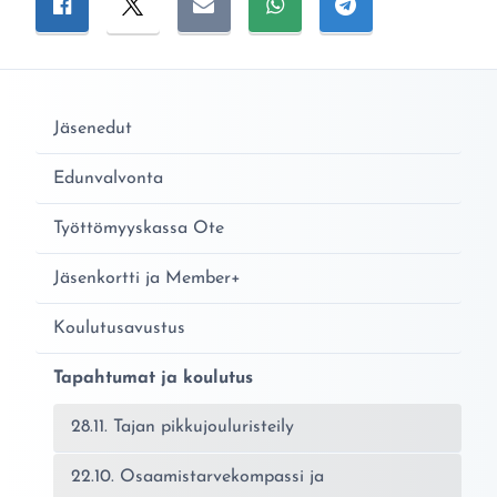
Jaa Facebookissa
Jaa Twitterissä
Jaa sähköpostitse
Jaa WhatsAppissa
Jaa Telegramiss
Jäsenedut
Edunvalvonta
Työttömyyskassa Ote
Jäsenkortti ja Member+
Koulutusavustus
Tapahtumat ja koulutus
28.11. Tajan pikkujouluristeily
22.10. Osaamistarvekompassi ja