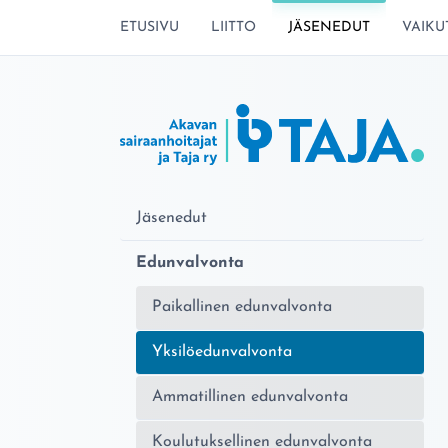
SIIRRY SIVUN SISÄLTÖÖN
ETUSIVU
LIITTO
JÄSENEDUT
VAIKU
Jäsenedut
Edunvalvonta
Paikallinen edunvalvonta
Nykyinen sivu:
Yksilöedunvalvonta
Ammatillinen edunvalvonta
Koulutuksellinen edunvalvonta