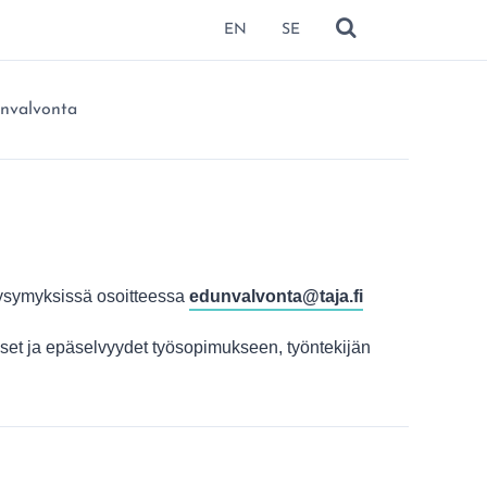
EN
SE
NÄYTÄ HAKU
ä:
unvalvonta
kysymyksissä osoitteessa
edunvalvonta@taja.fi
kset ja epäselvyydet työsopimukseen, työntekijän
missa