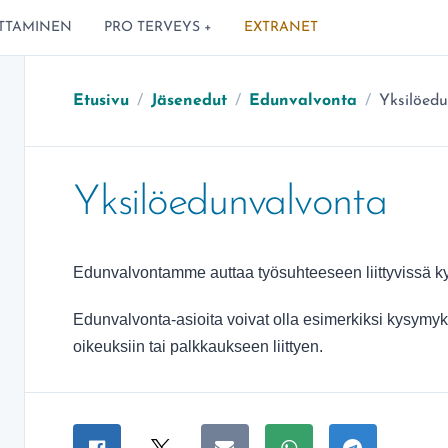
TTAMINEN
PRO TERVEYS +
EXTRANET
Olet tääll
Etusivu
/
Jäsenedut
/
Edunvalvonta
/
Yksilöed
Yksilöedunvalvonta
Edunvalvontamme auttaa työsuhteeseen liittyvissä 
Edunvalvonta-asioita voivat olla esimerkiksi kysymy
oikeuksiin tai palkkaukseen liittyen.
Jaa sivu
Jaa Facebookissa
Jaa Twitterissä
Jaa sähköpostitse
Jaa WhatsAppissa
Jaa Telegra