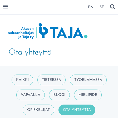
SIIRRY SIVUN SISÄLTÖÖN
EN
SE
AVAA VALIKKO
NÄ
Ota yhteyttä
Aihealueet
KAIKKI
TIETEESSÄ
TYÖELÄMÄSSÄ
VAPAALLA
BLOGI
MIELIPIDE
NYKYINEN SIVU
OPISKELIJAT
OTA YHTEYTTÄ