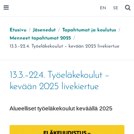
SIIRRY SIVUN SISÄLTÖÖN
EN
SE
AVAA VALIKKO
NÄ
Etusivu
/
Jäsenedut
/
Tapahtumat ja koulutus
/
Menneet tapahtumat 2025
/
Olet täällä:
13.3.–22.4. Työeläkekoulut – kevään 2025 livekiertue
13.3.–22.4. Työeläkekoulut –
kevään 2025 livekiertue
Alueelliset työeläkekoulut keväällä 2025