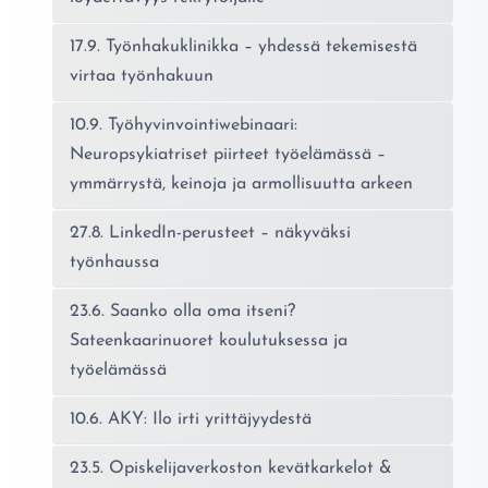
17.9. Työnhakuklinikka – yhdessä tekemisestä
virtaa työnhakuun
10.9. Työhyvinvointiwebinaari:
Neuropsykiatriset piirteet työelämässä –
ymmärrystä, keinoja ja armollisuutta arkeen
27.8. LinkedIn-perusteet – näkyväksi
työnhaussa
23.6. Saanko olla oma itseni?
Sateenkaarinuoret koulutuksessa ja
työelämässä
10.6. AKY: Ilo irti yrittäjyydestä
23.5. Opiskelijaverkoston kevätkarkelot &