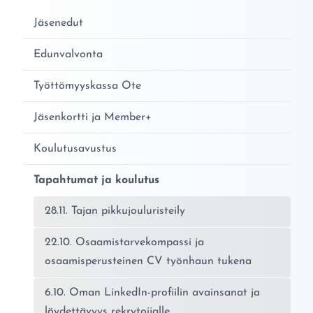
Jäsenedut
Edunvalvonta
Työttömyyskassa Ote
Jäsenkortti ja Member+
Koulutusavustus
Tapahtumat ja koulutus
28.11. Tajan pikkujouluristeily
22.10. Osaamistarvekompassi ja
osaamisperusteinen CV työnhaun tukena
6.10. Oman LinkedIn-profiilin avainsanat ja
löydettävyys rekrytoijalle