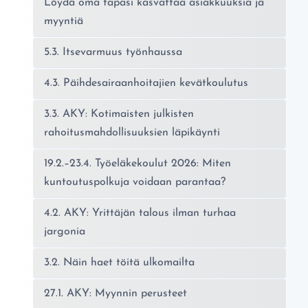
Löydä oma tapasi kasvattaa asiakkuuksia ja
myyntiä
5.3. Itsevarmuus työnhaussa
4.3. Päihdesairaanhoitajien kevätkoulutus
3.3. AKY: Kotimaisten julkisten
rahoitusmahdollisuuksien läpikäynti
19.2.–23.4. Työeläkekoulut 2026: Miten
kuntoutuspolkuja voidaan parantaa?
4.2. AKY: Yrittäjän talous ilman turhaa
jargonia
3.2. Näin haet töitä ulkomailta
27.1. AKY: Myynnin perusteet