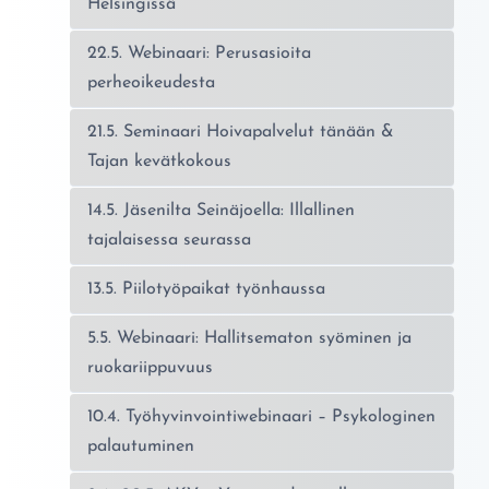
Helsingissä
22.5. Webinaari: Perusasioita
perheoikeudesta
21.5. Seminaari Hoivapalvelut tänään &
Tajan kevätkokous
14.5. Jäsenilta Seinäjoella: Illallinen
tajalaisessa seurassa
13.5. Piilotyöpaikat työnhaussa
5.5. Webinaari: Hallitsematon syöminen ja
ruokariippuvuus
10.4. Työhyvinvointiwebinaari – Psykologinen
palautuminen