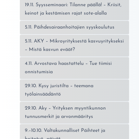
19.11. Syysseminaari: Tilanne päällä! – Kriisit,
keinot ja kestämisen rajat sote-alalla
5.11. Päihdesairaanhoitajien syyskoulutus
5.11. AKY – Mikroyrityksestä kasvuyritykseksi
– Mistä kasvun eväät?
4.11. Arvostava haastattelu – Tue tiimisi
onnistumisia
29.10. Kysy juristilta – teemana
työlainsäädäntö
29.10. Aky – Yrityksen myyntikunnon
tunnusmerkit ja arvonmääritys
9.–10.10. Valtakunnalliset Päihteet ja
hoitotyö -päivät