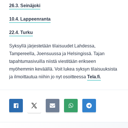
26.3. Seinäjoki
10.4. Lappeenranta
22.4. Turku
Syksyllä järjestetään tilaisuudet Lahdessa,
Tampereella, Joensuussa ja Helsingissä. Tajan
tapahtumasivuilla niistä viestitään erikseen
myöhemmin keväällä. Voit lukea syksyn tilaisuuksista
ja ilmoittautua niihin jo nyt osoitteessa
Tela.fi.
Jaa sivu
Jaa Facebookissa
Jaa Twitterissä
Jaa sähköpostitse
Jaa WhatsAppissa
Jaa Telegramiss