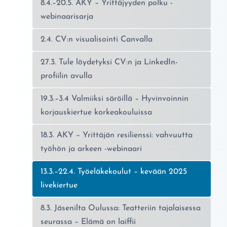
8.4.–20.5. AKY – Yrittäjyyden polku -
webinaarisarja
2.4. CV:n visualisointi Canvalla
27.3. Tule löydetyksi CV:n ja LinkedIn-
profiilin avulla
19.3.–3.4 Valmiiksi säröillä – Hyvinvoinnin
korjauskiertue korkeakouluissa
18.3. AKY – Yrittäjän resilienssi: vahvuutta
työhön ja arkeen -webinaari
Nykyinen sivu:
13.3.–22.4. Työeläkekoulut – kevään 2025
livekiertue
8.3. Jäsenilta Oulussa: Teatteriin tajalaisessa
seurassa – Elämä on laiffii