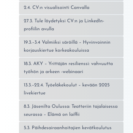
2.4. CV:n visualisointi Canvalla
27.3. Tule löydetyksi CV:n ja LinkedIn-
profiilin avulla
19.3.–3.4 Valmiiksi säröillä – Hyvinvoinnin
korjauskiertue korkeakouluissa
18.3. AKY – Yrittäjän resilienssi: vahvuutta
työhön ja arkeen -webinaari
13.3.–22.4. Työeläkekoulut – kevään 2025
livekiertue
8.3. Jäsenilta Oulussa: Teatteriin tajalaisessa
seurassa – Elämä on laiffii
5.3. Päihdesairaanhoitajien kevätkoulutus