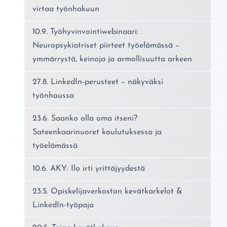
virtaa työnhakuun
10.9. Työhyvinvointiwebinaari:
Neuropsykiatriset piirteet työelämässä –
ymmärrystä, keinoja ja armollisuutta arkeen
27.8. LinkedIn-perusteet – näkyväksi
työnhaussa
23.6. Saanko olla oma itseni?
Sateenkaarinuoret koulutuksessa ja
työelämässä
10.6. AKY: Ilo irti yrittäjyydestä
23.5. Opiskelijaverkoston kevätkarkelot &
LinkedIn-työpaja