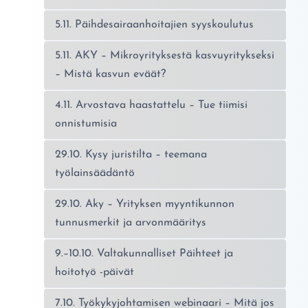
5.11. Päihdesairaanhoitajien syyskoulutus
5.11. AKY – Mikroyrityksestä kasvuyritykseksi
– Mistä kasvun eväät?
4.11. Arvostava haastattelu – Tue tiimisi
onnistumisia
29.10. Kysy juristilta – teemana
työlainsäädäntö
29.10. Aky – Yrityksen myyntikunnon
tunnusmerkit ja arvonmääritys
9.–10.10. Valtakunnalliset Päihteet ja
hoitotyö -päivät
7.10. Työkykyjohtamisen webinaari – Mitä jos