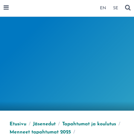
SIIRRY SIVUN SISÄLTÖÖN
EN
SE
AVAA VALIKKO
NÄ
Etusivu
/
Jäsenedut
/
Tapahtumat ja koulutus
/
Menneet tapahtumat 2025
/