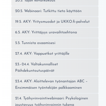
20.5. Tajan kevätkokous
20.5. Webinaari: Tutkittu tieto käyttöön
19.5. AKY: Yritysmuodot ja UKKO.fi-palvelut
6.5. AKY: Yrittäjyys uravaihtoehtona
5.5. Tunnista osaamisesi
27.4. AKY: Vappuetkot yrittäjille
23.–24.4. Valtakunnalliset
Päihdekuntoutuspäivät
23.4. AKY: Aloittelevan työnantajan ABC –
Ensimmäisen työntekijän palkkaaminen
21.4. Työhyvinvointiwebinaari: Psykologinen
joustavuus työhyvinvoinnin tukena