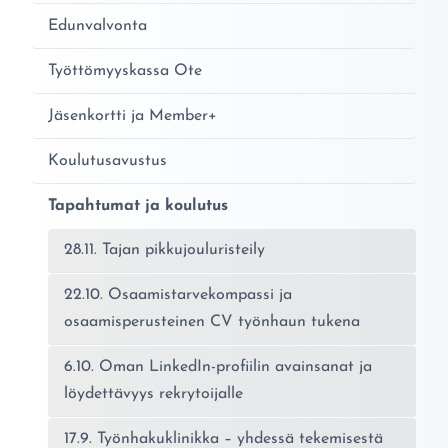
Edunvalvonta
Työttömyyskassa Ote
Jäsenkortti ja Member+
Koulutusavustus
Tapahtumat ja koulutus
28.11. Tajan pikkujouluristeily
22.10. Osaamistarvekompassi ja
osaamisperusteinen CV työnhaun tukena
6.10. Oman LinkedIn-profiilin avainsanat ja
löydettävyys rekrytoijalle
17.9. Työnhakuklinikka – yhdessä tekemisestä