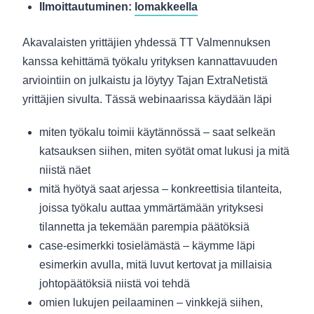
Ilmoittautuminen:
lomakkeella
Akavalaisten yrittäjien yhdessä TT Valmennuksen
kanssa kehittämä työkalu yrityksen kannattavuuden
arviointiin on julkaistu ja löytyy Tajan ExtraNetistä
yrittäjien sivulta. Tässä webinaarissa käydään läpi
miten työkalu toimii käytännössä – saat selkeän
katsauksen siihen, miten syötät omat lukusi ja mitä
niistä näet
mitä hyötyä saat arjessa – konkreettisia tilanteita,
joissa työkalu auttaa ymmärtämään yrityksesi
tilannetta ja tekemään parempia päätöksiä
case-esimerkki tosielämästä – käymme läpi
esimerkin avulla, mitä luvut kertovat ja millaisia
johtopäätöksiä niistä voi tehdä
omien lukujen peilaaminen – vinkkejä siihen,