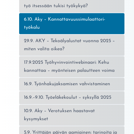
työ itsessään tukisi työkykyä?
Nykyinen sivu:
6.10. Aky – Kannattavuussimulaattori-
työkalu
29.9. AKY – Tekoälyalustat vuonna 2025 –
miten valita oikea?
17.9.2025 Työhyvinvointiwebinaari: Kehu
kannattaa – myönteisen palautteen voima
16.9. Työnhakujaksamisen vahvistaminen
16.9.–9.10. Työeläkekoulut – syksyllä 2025
10.9. Aky – Verotuksen haastavat
kysymykset
5.9. Yrittäjän päivän aamiainen: tarinoita ja