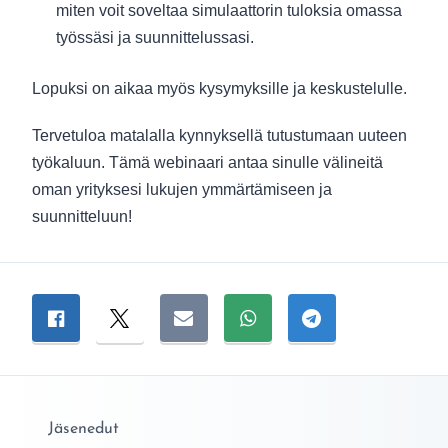
miten voit soveltaa simulaattorin tuloksia omassa
työssäsi ja suunnittelussasi.
Lopuksi on aikaa myös kysymyksille ja keskustelulle.
Tervetuloa matalalla kynnyksellä tutustumaan uuteen
työkaluun. Tämä webinaari antaa sinulle välineitä
oman yrityksesi lukujen ymmärtämiseen ja
suunnitteluun!
Jaa sivu
Jaa Facebookissa
Jaa Twitterissä
Jaa sähköpostitse
Jaa WhatsAppissa
Jaa Telegramiss
Jäsenedut