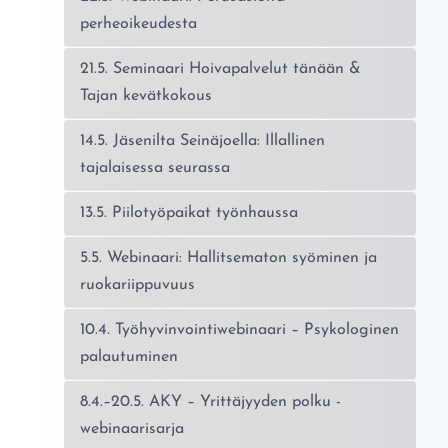
perheoikeudesta
21.5. Seminaari Hoivapalvelut tänään &
Tajan kevätkokous
14.5. Jäsenilta Seinäjoella: Illallinen
tajalaisessa seurassa
13.5. Piilotyöpaikat työnhaussa
5.5. Webinaari: Hallitsematon syöminen ja
ruokariippuvuus
10.4. Työhyvinvointiwebinaari – Psykologinen
palautuminen
8.4.–20.5. AKY – Yrittäjyyden polku -
webinaarisarja