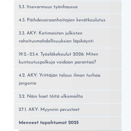
5.3. Itsevarmuus työnhaussa
4.3. Päihdesairaanhoitajien kevätkoulutus
3.3. AKY: Kotimaisten julkisten
rahoitusmahdollisuuksien läpikäynti
19.2.–23.4. Työeläkekoulut 2026: Miten
kuntoutuspolkuja voidaan parantaa?
4.2. AKY: Yrittäjän talous ilman turhaa
jargonia
3.2. Näin haet töitä ulkomailta
27.1. AKY: Myynnin perusteet
Menneet tapahtumat 2025