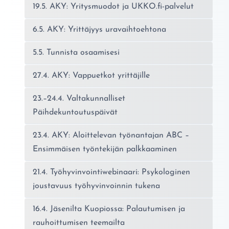
19.5. AKY: Yritysmuodot ja UKKO.fi-palvelut
6.5. AKY: Yrittäjyys uravaihtoehtona
5.5. Tunnista osaamisesi
27.4. AKY: Vappuetkot yrittäjille
23.–24.4. Valtakunnalliset
Päihdekuntoutuspäivät
23.4. AKY: Aloittelevan työnantajan ABC –
Ensimmäisen työntekijän palkkaaminen
21.4. Työhyvinvointiwebinaari: Psykologinen
joustavuus työhyvinvoinnin tukena
16.4. Jäsenilta Kuopiossa: Palautumisen ja
rauhoittumisen teemailta