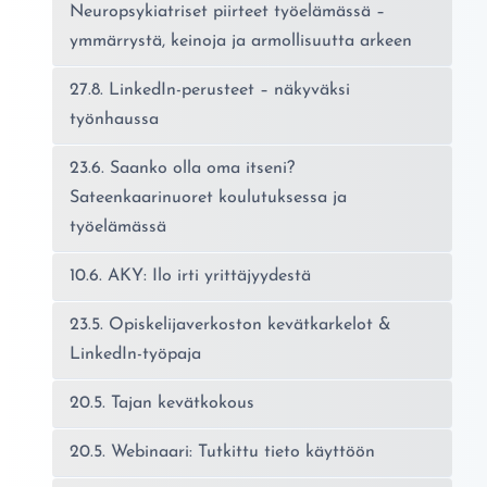
Neuropsykiatriset piirteet työelämässä –
ymmärrystä, keinoja ja armollisuutta arkeen
27.8. LinkedIn-perusteet – näkyväksi
työnhaussa
23.6. Saanko olla oma itseni?
Sateenkaarinuoret koulutuksessa ja
työelämässä
10.6. AKY: Ilo irti yrittäjyydestä
23.5. Opiskelijaverkoston kevätkarkelot &
LinkedIn-työpaja
20.5. Tajan kevätkokous
20.5. Webinaari: Tutkittu tieto käyttöön