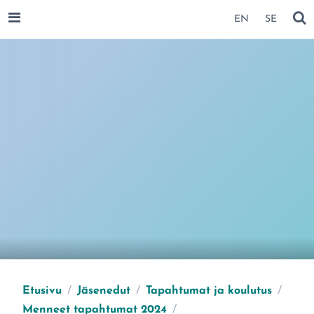
SIIRRY SIVUN SISÄLTÖÖN
EN
SE
AVAA VALIKKO
NÄ
Etusivu
/
Jäsenedut
/
Tapahtumat ja koulutus
/
Menneet tapahtumat 2024
/