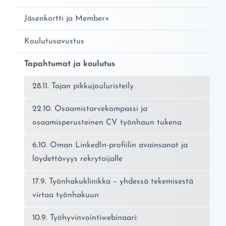
Jäsenkortti ja Member+
Koulutusavustus
Tapahtumat ja koulutus
28.11. Tajan pikkujouluristeily
22.10. Osaamistarvekompassi ja
osaamisperusteinen CV työnhaun tukena
6.10. Oman LinkedIn-profiilin avainsanat ja
löydettävyys rekrytoijalle
17.9. Työnhakuklinikka – yhdessä tekemisestä
virtaa työnhakuun
10.9. Työhyvinvointiwebinaari: