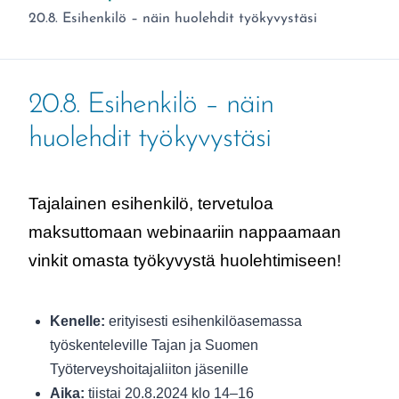
Olet täällä:
20.8. Esihenkilö – näin huolehdit työkyvystäsi
20.8. Esihenkilö – näin
huolehdit työkyvystäsi
Tajalainen esihenkilö, tervetuloa
maksuttomaan webinaariin nappaamaan
vinkit omasta työkyvystä huolehtimiseen!
Kenelle:
erityisesti esihenkilöasemassa
työskenteleville Tajan ja Suomen
Työterveyshoitajaliiton jäsenille
Aika:
tiistai 20.8.2024 klo 14–16