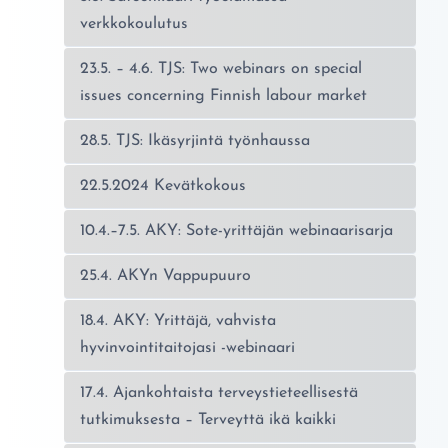
verkkokoulutus
23.5. – 4.6. TJS: Two webinars on special
issues concerning Finnish labour market
28.5. TJS: Ikäsyrjintä työnhaussa
22.5.2024 Kevätkokous
10.4.–7.5. AKY: Sote-yrittäjän webinaarisarja
25.4. AKYn Vappupuuro
18.4. AKY: Yrittäjä, vahvista
hyvinvointitaitojasi -webinaari
17.4. Ajankohtaista terveystieteellisestä
tutkimuksesta – Terveyttä ikä kaikki