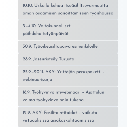
10.10. Uskalla kehua itseäsi! Itsevarmuutta
oman osaamisen sanoittamiseen työnhaussa
3.–4.10. Valtakunnalliset
päihdehoitotyönpäivät
30.9. Työoikeusiltapäivä esihenkilöille
28.9. Jäsenristeily Turusta
25.9.–20.11. AKY: Yrittäjän peruspaketti -
webinaarisarja
18.9. Työhyvinvointiwebinaari – Ajattelun
voima työhyvinvoinnin tukena
12.9. AKY: Fasilitointitaidot – vaikuta
virtuaalisissa asiakaskohtaamisissa