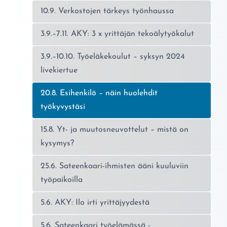
10.9. Verkostojen tärkeys työnhaussa
3.9.–7.11. AKY: 3 x yrittäjän tekoälytyökalut
3.9.–10.10. Työeläkekoulut – syksyn 2024
livekiertue
Nykyinen sivu:
20.8. Esihenkilö – näin huolehdit
työkyvystäsi
15.8. Yt- ja muutosneuvottelut – mistä on
kysymys?
25.6. Sateenkaari-ihmisten ääni kuuluviin
työpaikoilla
5.6. AKY: Ilo irti yrittäjyydestä
5.6. Sateenkaari työelämässä -