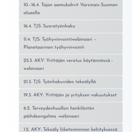
10.–16.4. Tajan aamukahvit Varsinais-Suomen
alueella
16.4. TJS: Suoratyönhaku
11.4. TJS: Työhyvinvointiwebinaari –
Planetaarinen työhyvinvointi
25.3. AKY: Yrittäjän verotus käytännössä -
webinaari
21.3. TJS: Työnhakuvideo tekoälyllä
19.3. AKY: Yrittäjän ja yrityksen vakuutukset
6.2. Terveydenhuollon henkilöstön
päihdeongelma -webinaari
1.2. AKY: Tekoäly liiketoiminnan kehityksessä