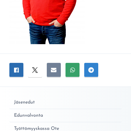
Jaa sivu
Jaa Facebookissa
Jaa Twitterissä
Jaa sähköpostitse
Jaa WhatsAppissa
Jaa Telegramiss
Jäsenedut
Edunvalvonta
Työttömyyskassa Ote