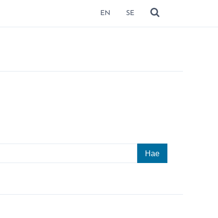
EN
SE
NÄYTÄ HAKU
Hae