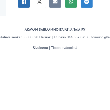
Jaa sivu
Jaa Facebookissa
Jaa Twitterissä
Jaa sähköpostitse
Jaa WhatsAppissa
Jaa Telegra
AKAVAN SAIRAANHOITAJAT JA TAJA RY
tatieläisenkatu 6, 00520 Helsinki | Puhelin 044 587 8797 | toimisto@taj
Sivukartta
|
Tietoa evästeistä