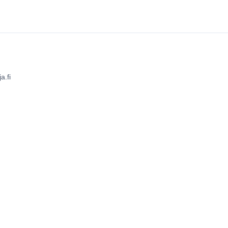
missa
a.fi