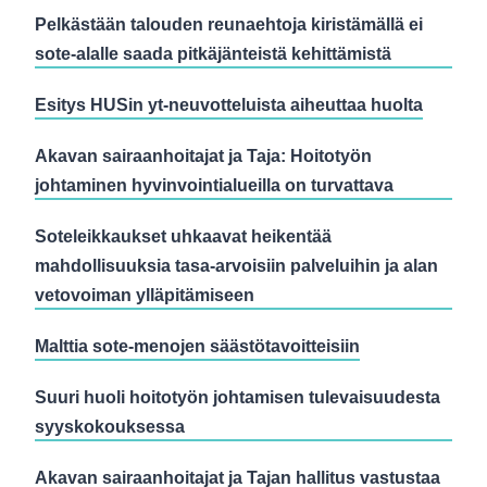
Pelkästään talouden reunaehtoja kiristämällä ei
sote-alalle saada pitkäjänteistä kehittämistä
Esitys HUSin yt-neuvotteluista aiheuttaa huolta
Akavan sairaanhoitajat ja Taja: Hoitotyön
johtaminen hyvinvointialueilla on turvattava
Soteleikkaukset uhkaavat heikentää
mahdollisuuksia tasa-arvoisiin palveluihin ja alan
vetovoiman ylläpitämiseen
Malttia sote-menojen säästötavoitteisiin
Suuri huoli hoitotyön johtamisen tulevaisuudesta
syyskokouksessa
Akavan sairaanhoitajat ja Tajan hallitus vastustaa