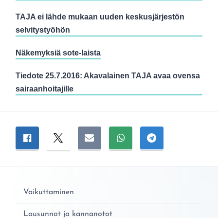
TAJA ei lähde mukaan uuden keskusjärjestön
selvitystyöhön
Näkemyksiä sote-laista
Tiedote 25.7.2016: Akavalainen TAJA avaa ovensa
sairaanhoitajille
Jaa sivu
Jaa Facebookissa
Jaa Twitterissä
Jaa sähköpostitse
Jaa WhatsAppissa
Jaa Telegramiss
Vaikuttaminen
Lausunnot ja kannanotot