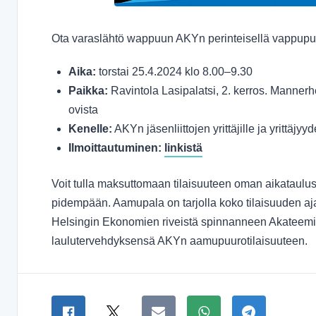
Ota varaslähtö wappuun AKYn perinteisellä vappupuu
Aika:
torstai 25.4.2024 klo 8.00–9.30
Paikka:
Ravintola Lasipalatsi, 2. kerros. Mannerhe
ovista
Kenelle:
AKYn jäsenliittojen yrittäjille ja yrittäjyy
Ilmoittautuminen:
linkistä
Voit tulla maksuttomaan tilaisuuteen oman aikataulu
pidempään. Aamupala on tarjolla koko tilaisuuden aj
Helsingin Ekonomien riveistä spinnanneen Akateemi
laulutervehdyksensä AKYn aamupuurotilaisuuteen.
Jaa sivu
Jaa Facebookissa
Jaa Twitterissä
Jaa sähköpostitse
Jaa WhatsAppissa
Jaa Telegra