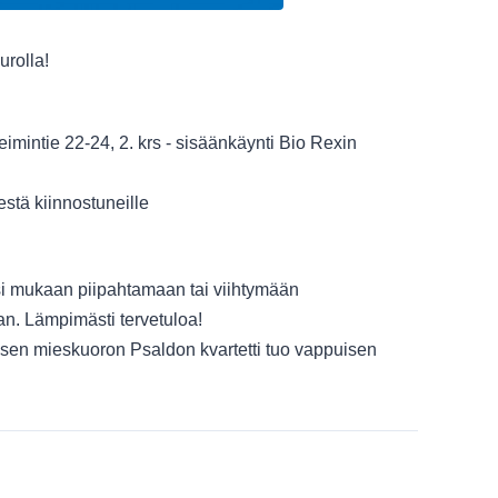
rolla!
imintie 22-24, 2. krs - sisäänkäynti Bio Rexin
destä kiinnostuneille
si mukaan piipahtamaan tai viihtymään
an. Lämpimästi tervetuloa!
sen mieskuoron Psaldon kvartetti tuo vappuisen
missa