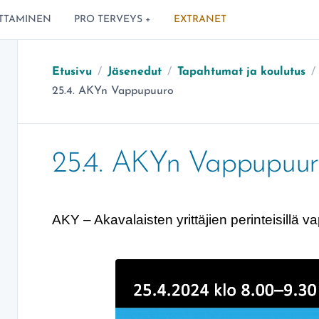
TTAMINEN
PRO TERVEYS +
EXTRANET
Etusivu
/
Jäsenedut
/
Tapahtumat ja koulutus
/
Olet täällä:
25.4. AKYn Vappupuuro
25.4. AKYn Vappupuu
AKY – Akavalaisten yrittäjien perinteisillä 