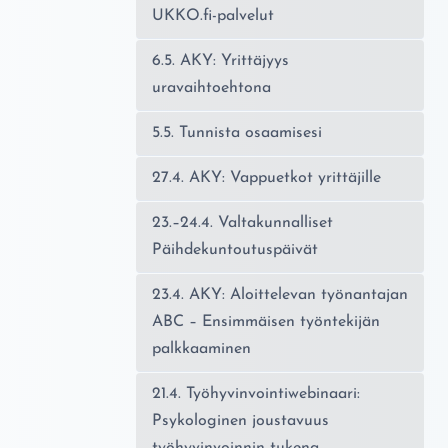
UKKO.fi-palvelut
6.5. AKY: Yrittäjyys
uravaihtoehtona
5.5. Tunnista osaamisesi
27.4. AKY: Vappuetkot yrittäjille
23.–24.4. Valtakunnalliset
Päihdekuntoutuspäivät
23.4. AKY: Aloittelevan työnantajan
ABC – Ensimmäisen työntekijän
palkkaaminen
21.4. Työhyvinvointiwebinaari:
Psykologinen joustavuus
työhyvinvoinnin tukena