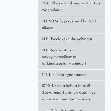
26.11. Yhdessä tekemisestä virtaa
työnhakuun
21.11.2024 Syyskokous klo 16.30
alkaen
21.11. Työeläkekoulu-webinaari
21.11. Ajankohtaista
terveystieteellisestä
tutkimuksesta -webinaari
5.11. LinkedIn työnhaussa
10.10. Uskalla kehua itseäsi!
Itsevarmuutta oman osaamisen
sanoittamiseen työnhaussa
3.–4.10. Valtakunnalliset