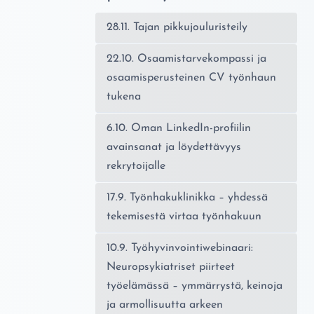
28.11. Tajan pikkujouluristeily
22.10. Osaamistarvekompassi ja
osaamisperusteinen CV työnhaun
tukena
6.10. Oman LinkedIn-profiilin
avainsanat ja löydettävyys
rekrytoijalle
17.9. Työnhakuklinikka – yhdessä
tekemisestä virtaa työnhakuun
10.9. Työhyvinvointiwebinaari:
Neuropsykiatriset piirteet
työelämässä – ymmärrystä, keinoja
ja armollisuutta arkeen