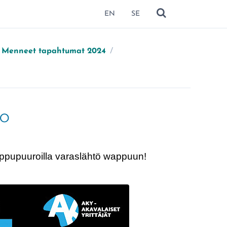
EN
SE
NÄYTÄ HAKU
Menneet tapahtumat 2024
/
ro
vappupuuroilla varaslähtö wappuun!