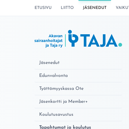
SIIRRY SIVUN SISÄLTÖÖN
ETUSIVU
LIITTO
JÄSENEDUT
VAIKU
Jäsenedut
Edunvalvonta
Työttömyyskassa Ote
Jäsenkortti ja Member+
Koulutusavustus
Tapahtumat ja koulutus