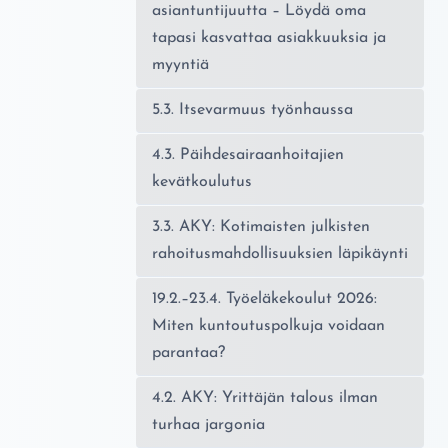
asiantuntijuutta – Löydä oma
tapasi kasvattaa asiakkuuksia ja
myyntiä
5.3. Itsevarmuus työnhaussa
4.3. Päihdesairaanhoitajien
kevätkoulutus
3.3. AKY: Kotimaisten julkisten
rahoitusmahdollisuuksien läpikäynti
19.2.–23.4. Työeläkekoulut 2026:
Miten kuntoutuspolkuja voidaan
parantaa?
4.2. AKY: Yrittäjän talous ilman
turhaa jargonia