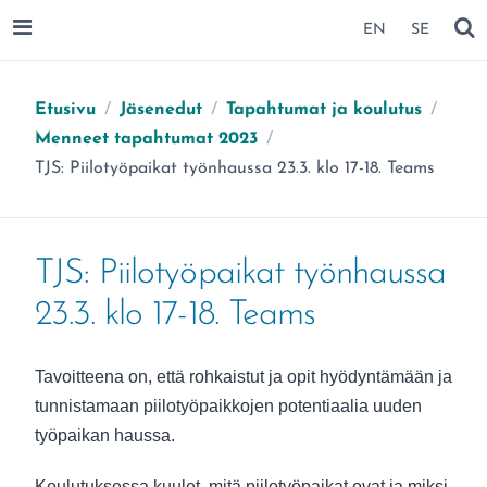
SIIRRY SIVUN SISÄLTÖÖN
EN
SE
AVAA VALIKKO
NÄ
Etusivu
/
Jäsenedut
/
Tapahtumat ja koulutus
/
Menneet tapahtumat 2023
/
Olet täällä:
TJS: Piilotyöpaikat työnhaussa 23.3. klo 17-18. Teams
TJS: Piilotyöpaikat työnhaussa
23.3. klo 17-18. Teams
Tavoitteena on, että rohkaistut ja opit hyödyntämään ja
tunnistamaan piilotyöpaikkojen potentiaalia uuden
työpaikan haussa.
Koulutuksessa kuulet, mitä piilotyöpaikat ovat ja miksi