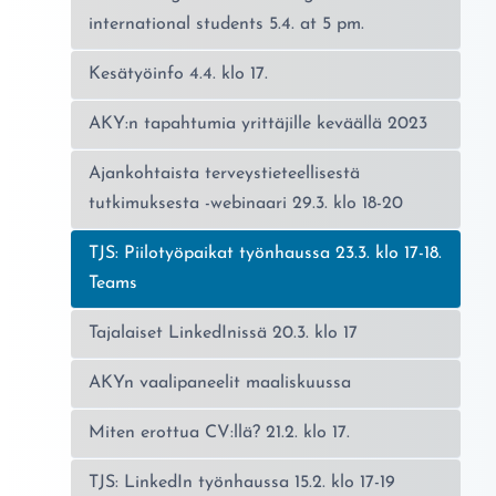
international students 5.4. at 5 pm.
Kesätyöinfo 4.4. klo 17.
AKY:n tapahtumia yrittäjille keväällä 2023
Ajankohtaista terveystieteellisestä
tutkimuksesta -webinaari 29.3. klo 18-20
Nykyinen sivu:
TJS: Piilotyöpaikat työnhaussa 23.3. klo 17-18.
Teams
Tajalaiset LinkedInissä 20.3. klo 17
AKYn vaalipaneelit maaliskuussa
Miten erottua CV:llä? 21.2. klo 17.
TJS: LinkedIn työnhaussa 15.2. klo 17-19