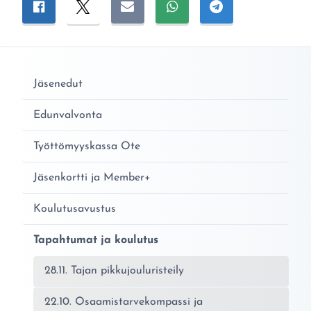
Jaa sivu
Jaa Facebookissa
Jaa Twitterissä
Jaa sähköpostitse
Jaa WhatsAppissa
Jaa Telegramiss
Jäsenedut
Edunvalvonta
Työttömyyskassa Ote
Jäsenkortti ja Member+
Koulutusavustus
Tapahtumat ja koulutus
28.11. Tajan pikkujouluristeily
22.10. Osaamistarvekompassi ja