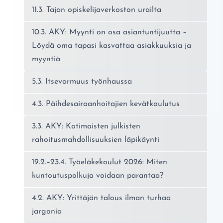
11.3. Tajan opiskelijaverkoston urailta
10.3. AKY: Myynti on osa asiantuntijuutta –
Löydä oma tapasi kasvattaa asiakkuuksia ja
myyntiä
5.3. Itsevarmuus työnhaussa
4.3. Päihdesairaanhoitajien kevätkoulutus
3.3. AKY: Kotimaisten julkisten
rahoitusmahdollisuuksien läpikäynti
19.2.–23.4. Työeläkekoulut 2026: Miten
kuntoutuspolkuja voidaan parantaa?
4.2. AKY: Yrittäjän talous ilman turhaa
jargonia