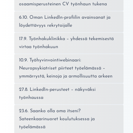
osaamisperusteinen CV työnhaun tukena
6.10. Oman LinkedIn-profiilin avainsanat ja
löydettävyys rekrytoijalle
17.9. Työnhakuklinikka – yhdessä tekemisestä
virtaa työnhakuun
10.9. Työhyvinvointiwebinaari:
Neuropsykiatriset piirteet työelämässä –
ymmärrystä, keinoja ja armollisuutta arkeen
27.8. LinkedIn-perusteet – näkyväksi
työnhaussa
23.6. Saanko olla oma itseni?
Sateenkaarinuoret koulutuksessa ja
työelämässä