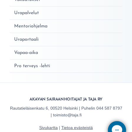
Urapalvelut
Mentoriohjelma
Uraportaali
Vapaa-aika
Pro terveys -lehti
AKAVAN SAIRAANHOITAJAT JA TAJA RY
Rautatieläisenkatu 6, 00520 Helsinki | Puhelin 044 587 8797
| toimisto@taja.fi
Sivukartta
|
Tietoa evästeistä