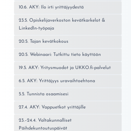
10.6. AKY: Ilo irti yrittäjyydestä
23.5. Opiskelijaverkoston kevätkarkelot &
LinkedIn-työpaja
20.5. Tajan kevätkokous
20.5. Webinaari: Tutkittu tieto käyttöön
19.5. AKY: Yritysmuodot ja UKKO.fi-palvelut
6.5. AKY: Yrittäjyys uravaihtoehtona
5.5. Tunnista osaamisesi
27.4. AKY: Vappuetkot yrittäjille
23.–24.4. Valtakunnalliset
Päihdekuntoutuspäivät