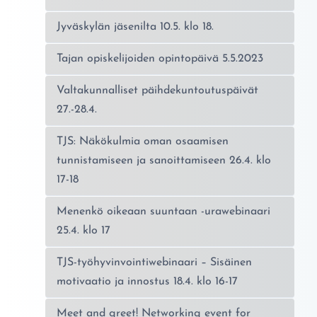
Jyväskylän jäsenilta 10.5. klo 18.
Tajan opiskelijoiden opintopäivä 5.5.2023
Valtakunnalliset päihdekuntoutuspäivät
27.-28.4.
TJS: Näkökulmia oman osaamisen
tunnistamiseen ja sanoittamiseen 26.4. klo
17-18
Menenkö oikeaan suuntaan -urawebinaari
25.4. klo 17
TJS-työhyvinvointiwebinaari – Sisäinen
motivaatio ja innostus 18.4. klo 16-17
Meet and greet! Networking event for