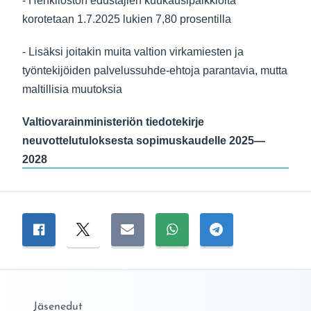
- Henkilöstön edustajien kuukausipalkkioita
korotetaan 1.7.2025 lukien 7,80 prosentilla
- Lisäksi joitakin muita valtion virkamiesten ja
työntekijöiden palvelussuhde-ehtoja parantavia, mutta
maltillisia muutoksia
Valtiovarainministeriön tiedotekirje
neuvottelutuloksesta sopimuskaudelle 2025—
2028
Jaa sivu
Jaa Facebookissa
Jaa Twitterissä
Jaa sähköpostitse
Jaa WhatsAppissa
Jaa Telegramiss
Jäsenedut