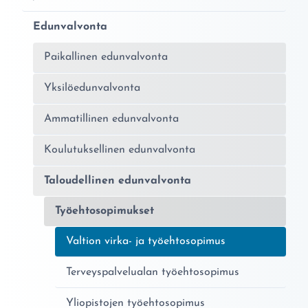
Edunvalvonta
Paikallinen edunvalvonta
Yksilöedunvalvonta
Ammatillinen edunvalvonta
Koulutuksellinen edunvalvonta
Taloudellinen edunvalvonta
Työehtosopimukset
Nykyinen sivu:
Valtion virka- ja työehtosopimus
Terveyspalvelualan työehtosopimus
Yliopistojen työehtosopimus