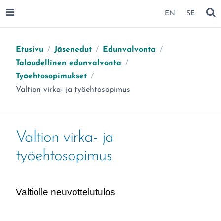
SIIRRY SIVUN SISÄLTÖÖN
EN
SE
AVAA VALIKKO
NÄ
Etusivu
/
Jäsenedut
/
Edunvalvonta
/
Taloudellinen edunvalvonta
/
Työehtosopimukset
/
Olet täällä:
Valtion virka- ja työehtosopimus
Valtion virka- ja
työehtosopimus
Valtiolle neuvottelutulos