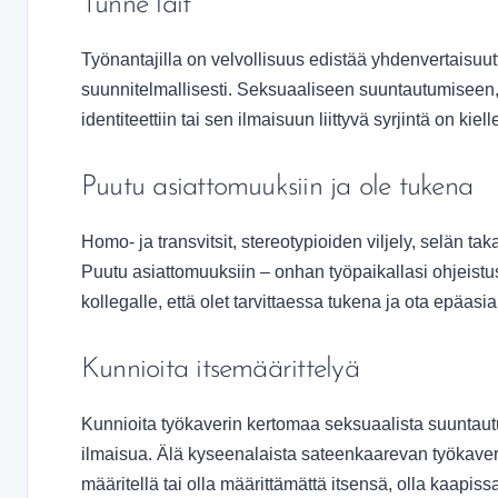
Tunne lait
Työnantajilla on velvollisuus edistää yhdenvertaisuutta
suunnitelmallisesti. Seksuaaliseen suuntautumiseen,
identiteettiin tai sen ilmaisuun liittyvä syrjintä on kie
Puutu asiattomuuksiin ja ole tukena
Homo- ja transvitsit, stereotypioiden viljely, selän taka
Puutu asiattomuuksiin – onhan työpaikallasi ohjeis
kollegalle, että olet tarvittaessa tukena ja ota epäasi
Kunnioita itsemäärittelyä
Kunnioita työkaverin kertomaa seksuaalista suuntau
ilmaisua. Älä kyseenalaista sateenkaarevan työkaver
määritellä tai olla määrittämättä itsensä, olla kaapissa