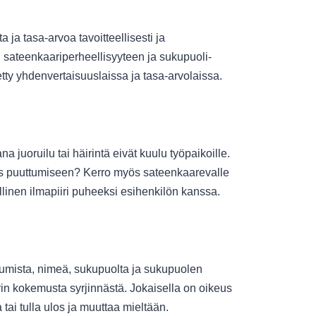
 ja tasa-arvoa tavoitteellisesti ja
 sateenkaariperheellisyyteen ja sukupuoli-
lletty yhdenvertaisuuslaissa ja tasa-arvolaissa.
na juoruilu tai häirintä eivät kuulu työpaikoille.
tus puuttumiseen? Kerro myös sateenkaarevalle
allinen ilmapiiri puheeksi esihenkilön kanssa.
tumista, nimeä, sukupuolta ja sukupuolen
in kokemusta syrjinnästä. Jokaisella on oikeus
 tai tulla ulos ja muuttaa mieltään.