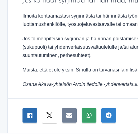
Jos kohtaat syrjintää tai häirintää, mu
Ilmoita kohtaamastasi syrjinnästä tai häirinnästä työnan
luottamushenkilölle, työsuojeluvastaavalle tai omaan 
Jos toimenpiteisiin syrjinnän ja häirinnän poistamiseks
(sukupuoli) tai yhdenvertaisuusvaltuutetulle ja/tai alu
suuntautuminen, perhesuhteet).
Muista, että et ole yksin. Sinulla on turvanasi lain lisä
Osana Akava-yhteisön Avoin tiedolle -yhdenvertaisu
Jaa sivu
Jaa Facebookissa
Jaa Twitterissä
Jaa sähköpostitse
Jaa WhatsAppissa
Jaa Telegra