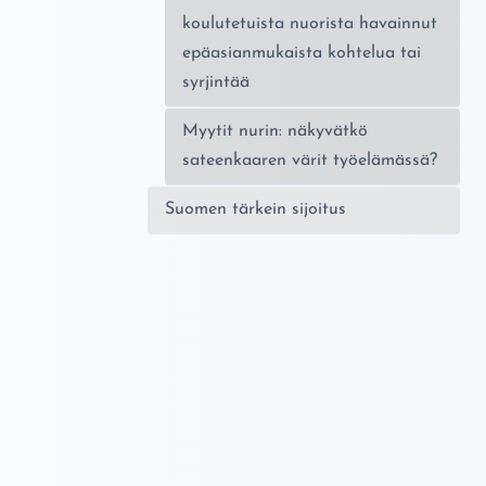
koulutetuista nuorista havainnut
epäasianmukaista kohtelua tai
syrjintää
Myytit nurin: näkyvätkö
sateenkaaren värit työelämässä?
Suomen tärkein sijoitus