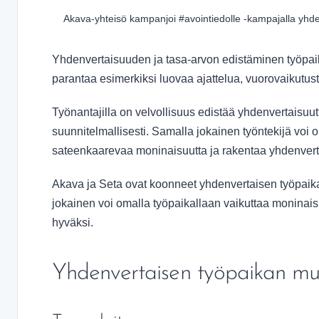
Akava-yhteisö kampanjoi #avointiedolle -kampajalla yhde
Yhdenvertaisuuden ja tasa-arvon edistäminen työpaikoi
parantaa esimerkiksi luovaa ajattelua, vuorovaikutusta
Työnantajilla on velvollisuus edistää yhdenvertaisuutta
suunnitelmallisesti. Samalla jokainen työntekijä vo
sateenkaarevaa moninaisuutta ja rakentaa yhdenverta
Akava ja Seta ovat koonneet yhdenvertaisen työpaikan m
jokainen voi omalla työpaikallaan vaikuttaa moninais
hyväksi.
Yhdenvertaisen työpaikan muis