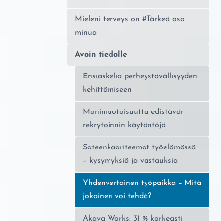
Mieleni terveys on #Tärkeä osa
minua
Avoin tiedolle
Ensiaskelia perheystävällisyyden
kehittämiseen
Monimuotoisuutta edistävän
rekrytoinnin käytäntöjä
Sateenkaariteemat työelämässä
– kysymyksiä ja vastauksia
Nykyinen sivu:
Yhdenvertainen työpaikka – Mitä
jokainen voi tehdä?
Akava Works: 31 % korkeasti