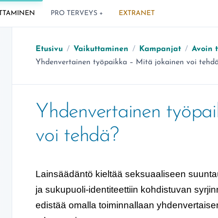
TTAMINEN
PRO TERVEYS +
EXTRANET
Etusivu
/
Vaikuttaminen
/
Kampanjat
/
Avoin t
Olet täällä:
Yhdenvertainen työpaikka – Mitä jokainen voi tehd
Yhdenvertainen työpai
voi tehdä?
Lainsäädäntö kieltää seksuaaliseen suunta
ja sukupuoli-identiteettiin kohdistuvan syrji
edistää omalla toiminnallaan yhdenvertaise