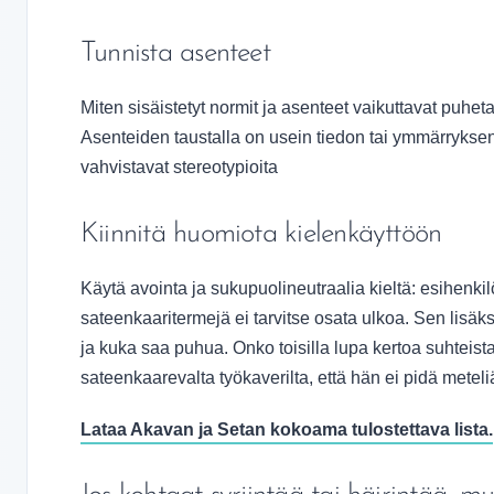
Tunnista asenteet
Miten sisäistetyt normit ja asenteet vaikuttavat puhet
Asenteiden taustalla on usein tiedon tai ymmärrykse
vahvistavat stereotypioita
Kiinnitä huomiota kielenkäyttöön
Käytä avointa ja sukupuolineutraalia kieltä: esihenkilö
sateenkaaritermejä ei tarvitse osata ulkoa. Sen lisäk
ja kuka saa puhua. Onko toisilla lupa kertoa suhteista
sateenkaarevalta työkaverilta, että hän ei pidä meteli
Lataa Akavan ja Setan kokoama tulostettava lista.