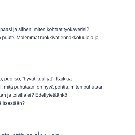
apaasi ja siihen, miten kohtaat työkaverisi?
n puute. Molemmat ruokkivat ennakkoluuloja ja
, puoliso, ”hyvät kuulijat”. Kaikkia
si, mitä puhutaan, on hyvä pohtia, miten puhutaan
an ja toisilla ei? Edellytetäänkö
ä itsestään?