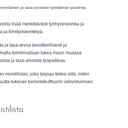
nvertaisen ja tasa-arvoisen työelämän puolesta.
lla lisää merkittävästi työhyvinvointia ja
 ja tiimityöskentelyä.
 ja tasa-arvoa tavoitteellisesti ja
i omalla toiminnallaan tukea muun muassa
ista ja tasa-arvoista työpaikkaa.
uistilistan, joka tarjoaa tietoa siitä, miten
uutta tukevan toimintakulttuurin vahvistumisen
tilista