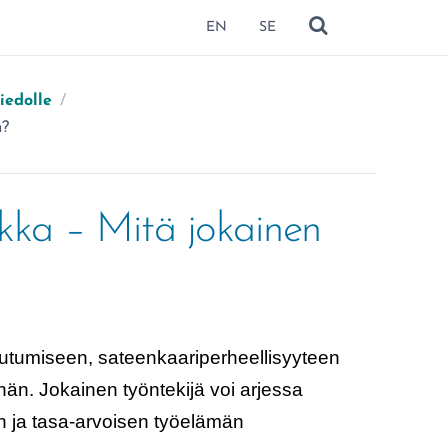
EN
SE
NÄYTÄ HAKU
iedolle
/
ä?
kka – Mitä jokainen
utumiseen, sateenkaariperheellisyyteen
nnän. Jokainen työntekijä voi arjessa
n ja tasa-arvoisen työelämän