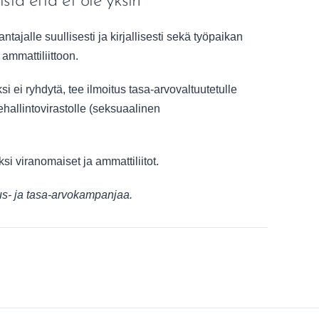
ista että et ole yksin
tajalle suullisesti ja kirjallisesti sekä työpaikan
ammattiliittoon.
i ei ryhdytä, tee ilmoitus tasa-arvovaltuutetulle
ehallintovirastolle (seksuaalinen
ksi viranomaiset ja ammattiliitot.
us- ja tasa-arvokampanjaa.
missa