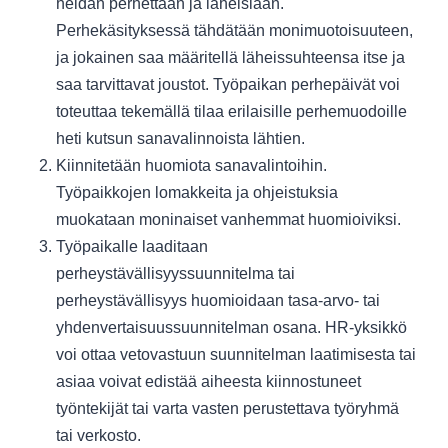
heidän perhettään ja läheisiään.
Perhekäsityksessä tähdätään monimuotoisuuteen,
ja jokainen saa määritellä läheissuhteensa itse ja
saa tarvittavat joustot. Työpaikan perhepäivät voi
toteuttaa tekemällä tilaa erilaisille perhemuodoille
heti kutsun sanavalinnoista lähtien.
Kiinnitetään huomiota sanavalintoihin.
Työpaikkojen lomakkeita ja ohjeistuksia
muokataan moninaiset vanhemmat huomioiviksi.
Työpaikalle laaditaan
perheystävällisyyssuunnitelma tai
perheystävällisyys huomioidaan tasa-arvo- tai
yhdenvertaisuussuunnitelman osana. HR-yksikkö
voi ottaa vetovastuun suunnitelman laatimisesta tai
asiaa voivat edistää aiheesta kiinnostuneet
työntekijät tai varta vasten perustettava työryhmä
tai verkosto.