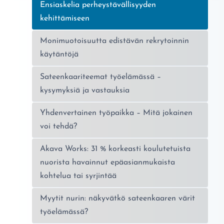
Nykyinen sivu:
Ensiaskelia perheystävällisyyden
kehittämiseen
Monimuotoisuutta edistävän rekrytoinnin
käytäntöjä
Sateenkaariteemat työelämässä –
kysymyksiä ja vastauksia
Yhdenvertainen työpaikka – Mitä jokainen
voi tehdä?
Akava Works: 31 % korkeasti koulutetuista
nuorista havainnut epäasianmukaista
kohtelua tai syrjintää
Myytit nurin: näkyvätkö sateenkaaren värit
työelämässä?