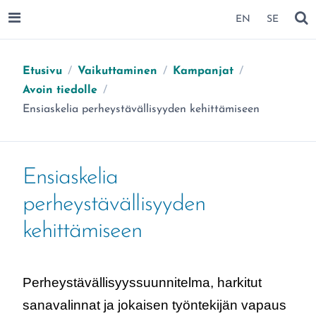
SIIRRY SIVUN SISÄLTÖÖN
EN
SE
AVAA VALIKKO
NÄ
Etusivu
/
Vaikuttaminen
/
Kampanjat
/
Avoin tiedolle
/
Olet täällä:
Ensiaskelia perheystävällisyyden kehittämiseen
Ensiaskelia
perheystävällisyyden
kehittämiseen
Perheystävällisyyssuunnitelma, harkitut
sanavalinnat ja jokaisen työntekijän vapaus