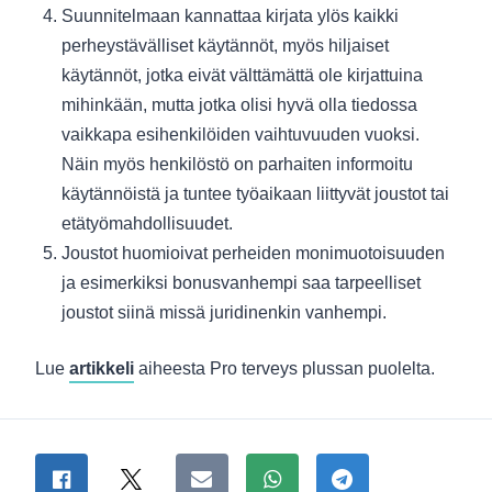
Suunnitelmaan kannattaa kirjata ylös kaikki
perheystävälliset käytännöt, myös hiljaiset
käytännöt, jotka eivät välttämättä ole kirjattuina
mihinkään, mutta jotka olisi hyvä olla tiedossa
vaikkapa esihenkilöiden vaihtuvuuden vuoksi.
Näin myös henkilöstö on parhaiten informoitu
käytännöistä ja tuntee työaikaan liittyvät joustot tai
etätyömahdollisuudet.
Joustot huomioivat perheiden monimuotoisuuden
ja esimerkiksi bonusvanhempi saa tarpeelliset
joustot siinä missä juridinenkin vanhempi.
Lue
artikkeli
aiheesta Pro terveys plussan puolelta.
Jaa sivu
Jaa Facebookissa
Jaa Twitterissä
Jaa sähköpostitse
Jaa WhatsAppissa
Jaa Telegramiss