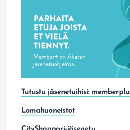
Tutustu jäsenetuihisi: memberplus
Lomahuoneistot
CityShoppari-jäsenetu