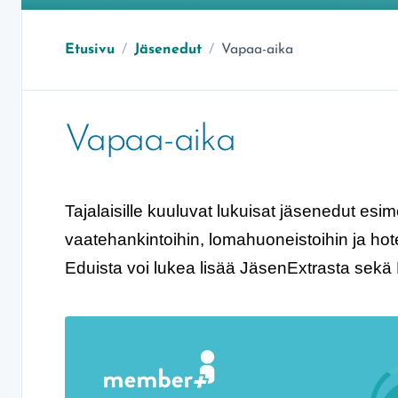
Olet täällä:
Etusivu
/
Jäsenedut
/
Vapaa-aika
Vapaa-aika
Tajalaisille kuuluvat lukuisat jäsenedut esim
vaatehankintoihin, lomahuoneistoihin ja hotell
Eduista voi lukea lisää JäsenExtrasta sekä