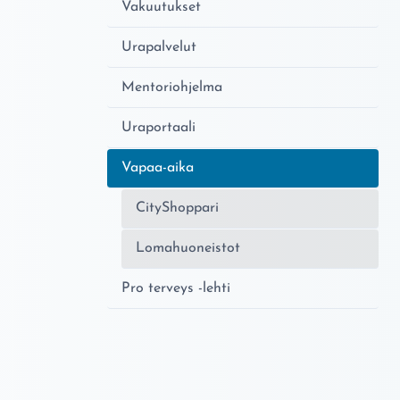
Vakuutukset
Urapalvelut
Mentoriohjelma
Uraportaali
Nykyinen sivu:
Vapaa-aika
CityShoppari
Lomahuoneistot
Pro terveys -lehti