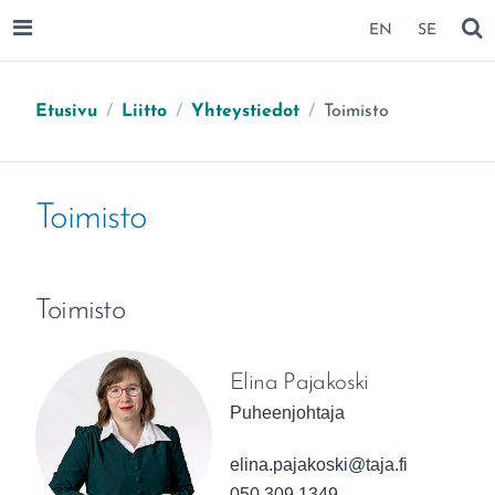
SIIRRY SIVUN SISÄLTÖÖN
EN
SE
AVAA VALIKKO
NÄ
Olet täällä:
Etusivu
/
Liitto
/
Yhteystiedot
/
Toimisto
Toimisto
Toimisto
Elina Pajakoski
Puheenjohtaja
Sähköpostiosoite:
elina.pajakoski@taja.fi
050 309 1349