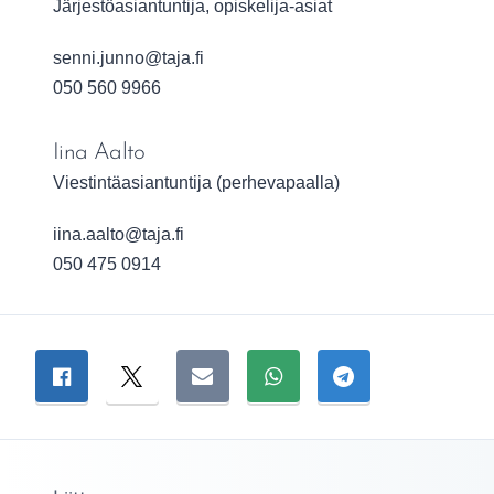
Järjestöasiantuntija, opiskelija-asiat
Sähköpostiosoite:
senni.junno@taja.fi
050 560 9966
Iina Aalto
Viestintäasiantuntija (perhevapaalla)
Sähköpostiosoite:
iina.aalto@taja.fi
050 475 0914
Jaa sivu
Jaa Facebookissa
Jaa Twitterissä
Jaa sähköpostitse
Jaa WhatsAppissa
Jaa Telegramiss