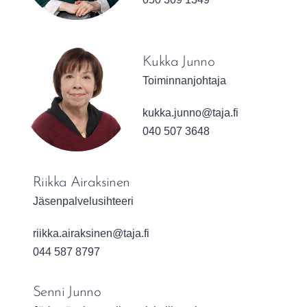
Kukka Junno
Toiminnanjohtaja
Sähköpostiosoite:
kukka.junno@taja.fi
040 507 3648
Riikka Airaksinen
Jäsenpalvelusihteeri
Sähköpostiosoite:
riikka.airaksinen@taja.fi
044 587 8797
Senni Junno