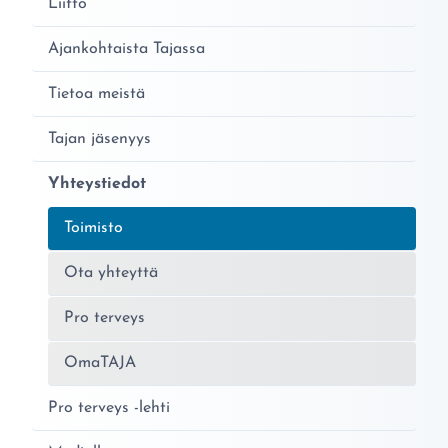
Liitto
Ajankohtaista Tajassa
Tietoa meistä
Tajan jäsenyys
Yhteystiedot
Nykyinen sivu:
Toimisto
Ota yhteyttä
Pro terveys
OmaTAJA
Pro terveys -lehti