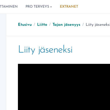
TTAMINEN
PRO TERVEYS +
EXTRANET
Olet täällä:
Etusivu
/
Liitto
/
Tajan jäsenyys
/
Liity jäseneks
Liity jäseneksi