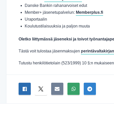
Danske Bankin rahanarvoiset edut
Member+ jäsenetupalvelun:
Memberplus.fi
Uraportaalin
Koulutustilaisuuksia ja paljon muuta
Oletko liittymässä jäseneksi ja toivot työnantajap
Tästä voit tulostaa jäsenmaksujen
perintävaltakirja
Tutustu henkilötietolain (523/1999) 10 §:n mukaisee
Jaa sivu
Jaa Facebookissa
Jaa Twitterissä
Jaa sähköpostitse
Jaa WhatsAppissa
Jaa Telegra