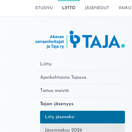
SIIRRY SIVUN SISÄLTÖÖN
ETUSIVU
LIITTO
JÄSENEDUT
VAIKU
Liitto
Ajankohtaista Tajassa
Tietoa meistä
Tajan jäsenyys
Nykyinen sivu:
Liity jäseneksi
Jäsenmaksu 2026