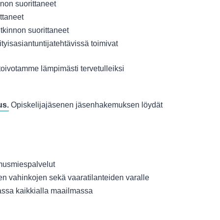
nnon suorittaneet
ttaneet
kinnon suorittaneet
ityisasiantuntijatehtävissä toimivat
 toivotamme lämpimästi tervetulleiksi
us.
Opiskelijajäsenen jäsenhakemuksen löydät
amusmiespalvelut
en vahinkojen sekä vaaratilanteiden varalle
ssa kaikkialla maailmassa