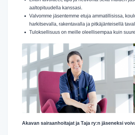
aaltopituudella kanssasi.
Valvomme jäsentemme etuja ammatillisissa, koulut
harkitsevalla, rakentavalla ja pitkäjänteisellä taval
Tuloksellisuus on meille oleellisempaa kuin suuret
Akavan sairaanhoitajat ja Taja ry:n jäseneksi voivat