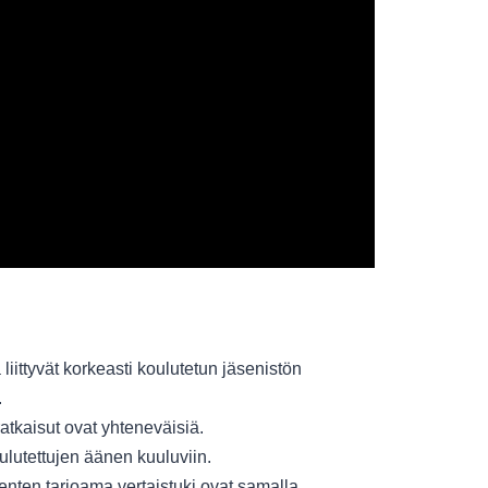
 liittyvät korkeasti koulutetun jäsenistön
.
atkaisut ovat yhteneväisiä.
ulutettujen äänen kuuluviin.
senten tarjoama vertaistuki ovat samalla