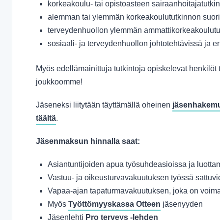
korkeakoulu- tai opistoasteen sairaanhoitajatutki
alemman tai ylemmän korkeakoulututkinnon suori
terveydenhuollon ylemmän ammattikorkeakoulutut
sosiaali- ja terveydenhuollon johtotehtävissä ja er
Myös edellämainittuja tutkintoja opiskelevat henkilöt
joukkoomme!
Jäseneksi liitytään täyttämällä oheinen
jäsenhakem
täältä
.
Jäsenmaksun hinnalla saat:
Asiantuntijoiden apua työsuhdeasioissa ja luott
Vastuu- ja oikeusturvavakuutuksen työssä sattuvi
Vapaa-ajan tapaturmavakuutuksen, joka on voima
Myös
Työttömyyskassa Otteen
jäsenyyden
Jäsenlehti
Pro terveys -lehden