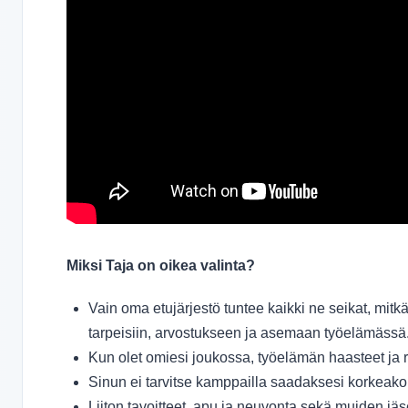
Miksi Taja on oikea valinta?
Vain oma etujärjestö tuntee kaikki ne seikat, mitkä
tarpeisiin, arvostukseen ja asemaan työelämässä
Kun olet omiesi joukossa, työelämän haasteet ja r
Sinun ei tarvitse kamppailla saadaksesi korkeako
Liiton tavoitteet, apu ja neuvonta sekä muiden jä