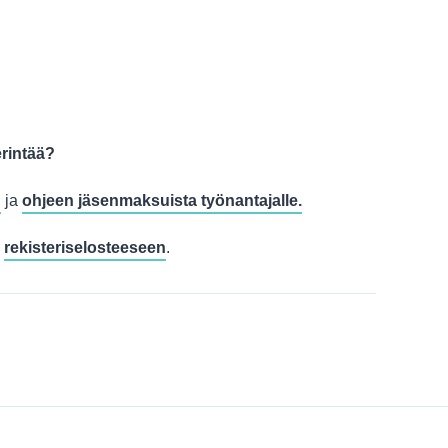
erintää?
n
ja
ohjeen jäsenmaksuista työnantajalle.
n
rekisteriselosteeseen
.
missa