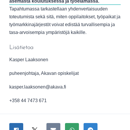
asemasta koulutuksessa ja työelämässä.
Tapahtumassa tarkastellaan yhdenvertaisuuden
toteutumista sekä sitä, miten oppilaitokset, työpaikat ja
työmarkkinajärjestöt voivat edistää turvallisempia ja
tasa-arvoisempia ympäristöjä kaikille.
Lisätietoa
Kasper Laaksonen
puheenjohtaja, Akavan opiskelijat
kasper.laaksonen@akava.fi
+358 44 7473 671
Asiasanat
Jaa sivu
Jaa Facebookissa
Jaa Twitterissä
Jaa sähköpostitse
Jaa WhatsAppissa
Jaa Telegramiss