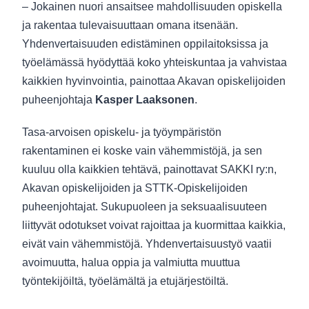
– Jokainen nuori ansaitsee mahdollisuuden opiskella
ja rakentaa tulevaisuuttaan omana itsenään.
Yhdenvertaisuuden edistäminen oppilaitoksissa ja
työelämässä hyödyttää koko yhteiskuntaa ja vahvistaa
kaikkien hyvinvointia, painottaa Akavan opiskelijoiden
puheenjohtaja
Kasper Laaksonen
.
Tasa-arvoisen opiskelu- ja työympäristön
rakentaminen ei koske vain vähemmistöjä, ja sen
kuuluu olla kaikkien tehtävä, painottavat SAKKI ry:n,
Akavan opiskelijoiden ja STTK-Opiskelijoiden
puheenjohtajat. Sukupuoleen ja seksuaalisuuteen
liittyvät odotukset voivat rajoittaa ja kuormittaa kaikkia,
eivät vain vähemmistöjä. Yhdenvertaisuustyö vaatii
avoimuutta, halua oppia ja valmiutta muuttua
työntekijöiltä, työelämältä ja etujärjestöiltä.