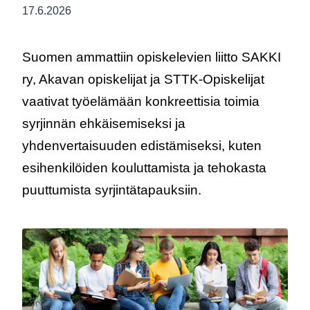
Julkaistu:
17.6.2026
Suomen ammattiin opiskelevien liitto SAKKI
ry, Akavan opiskelijat ja STTK-Opiskelijat
vaativat työelämään konkreettisia toimia
syrjinnän ehkäisemiseksi ja
yhdenvertaisuuden edistämiseksi, kuten
esihenkilöiden kouluttamista ja tehokasta
puuttumista syrjintätapauksiin.