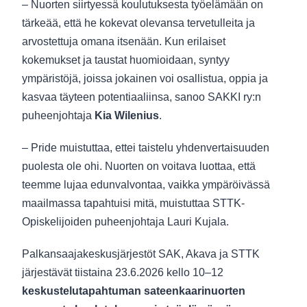
– Nuorten siirtyessä koulutuksesta työelämään on
tärkeää, että he kokevat olevansa tervetulleita ja
arvostettuja omana itsenään. Kun erilaiset
kokemukset ja taustat huomioidaan, syntyy
ympäristöjä, joissa jokainen voi osallistua, oppia ja
kasvaa täyteen potentiaaliinsa, sanoo SAKKI ry:n
puheenjohtaja
Kia Wilenius
.
– Pride muistuttaa, ettei taistelu yhdenvertaisuuden
puolesta ole ohi. Nuorten on voitava luottaa, että
teemme lujaa edunvalvontaa, vaikka ympäröivässä
maailmassa tapahtuisi mitä, muistuttaa STTK-
Opiskelijoiden puheenjohtaja Lauri Kujala.
Palkansaajakeskusjärjestöt SAK, Akava ja STTK
järjestävät tiistaina 23.6.2026 kello 10–12
keskustelutapahtuman sateenkaarinuorten