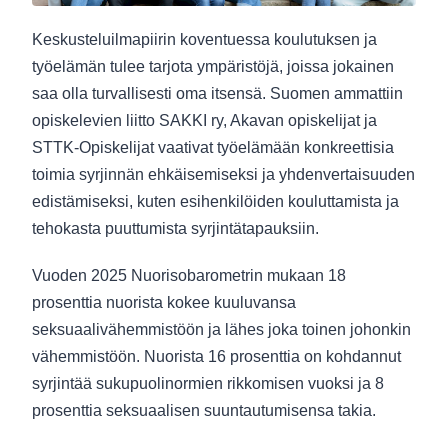
Keskusteluilmapiirin koventuessa koulutuksen ja
työelämän tulee tarjota ympäristöjä, joissa jokainen
saa olla turvallisesti oma itsensä. Suomen ammattiin
opiskelevien liitto SAKKI ry, Akavan opiskelijat ja
STTK-Opiskelijat vaativat työelämään konkreettisia
toimia syrjinnän ehkäisemiseksi ja yhdenvertaisuuden
edistämiseksi, kuten esihenkilöiden kouluttamista ja
tehokasta puuttumista syrjintätapauksiin.
Vuoden 2025 Nuorisobarometrin mukaan 18
prosenttia nuorista kokee kuuluvansa
seksuaalivähemmistöön ja lähes joka toinen johonkin
vähemmistöön. Nuorista 16 prosenttia on kohdannut
syrjintää sukupuolinormien rikkomisen vuoksi ja 8
prosenttia seksuaalisen suuntautumisensa takia.